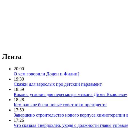
Лента
20:00
О чем говорили Додон и Филип?
19:30
Сказки для взрослых про детский парламент
18:59
Каковы условия для пересмотра «закона Димы Яковлева»
18:28
Кем раньше были новые советники президента
17:59
Завершено строительство нового корпуса химиотерапии 
17:26
Что сказала Твердохлеб, уходя с должности главы управл