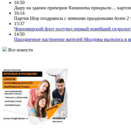
16:50
Дыру на здании примэрии Кишинева прикрыли… картон
16:14
Партия Шор поздравила с зимними праздниками более 2
15:37
Черноморский флот получил первый новейший гидролог
14:50
Праздничное настроение жителей Молдовы вылилось в я
Все новости