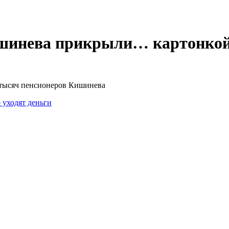
ишинева прикрыли… картонко
 тысяч пенсионеров Кишинева
 уходят деньги