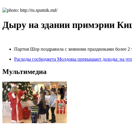
Дыру на здании примэрии К
Партия Шор поздравила с зимними праздниками более 2
Расходы госбюджета Молдовы превышают доходы: на что
Мультимедиа