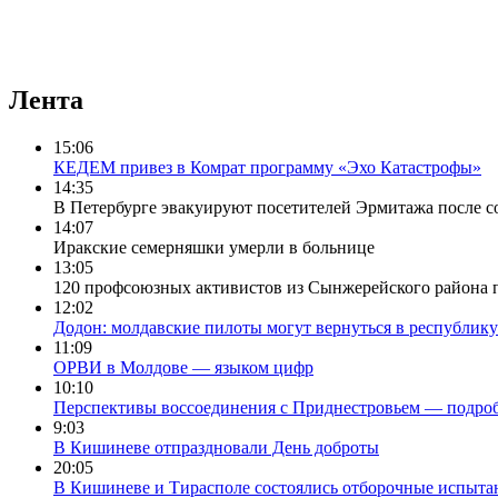
Лента
15:06
КЕДЕМ привез в Комрат программу «Эхо Катастрофы»
14:35
В Петербурге эвакуируют посетителей Эрмитажа после 
14:07
Иракские семерняшки умерли в больнице
13:05
120 профсоюзных активистов из Сынжерейского района 
12:02
Додон: молдавские пилоты могут вернуться в республик
11:09
ОРВИ в Молдове — языком цифр
10:10
Перспективы воссоединения с Приднестровьем — подроб
9:03
В Кишиневе отпраздновали День доброты
20:05
В Кишиневе и Тирасполе состоялись отборочные испытан