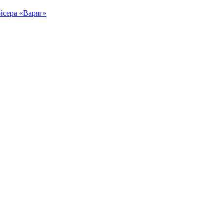
йсера «Варяг»