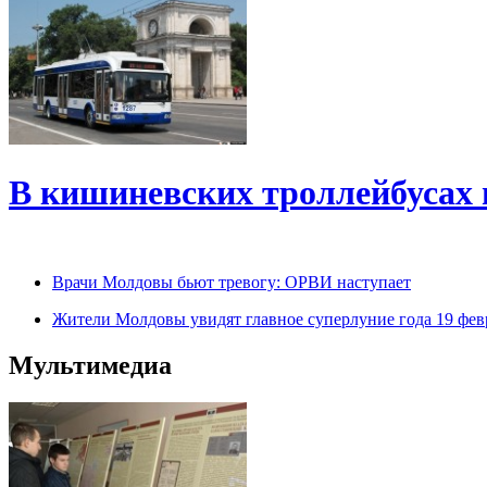
В кишиневских троллейбусах 
Врачи Молдовы бьют тревогу: ОРВИ наступает
Жители Молдовы увидят главное суперлуние года 19 фев
Мультимедиа