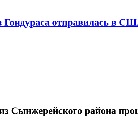
з Гондураса отправилась в С
 из Сынжерейского района про