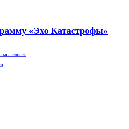
грамму «Эхо Катастрофы»
тыс. человек
ой