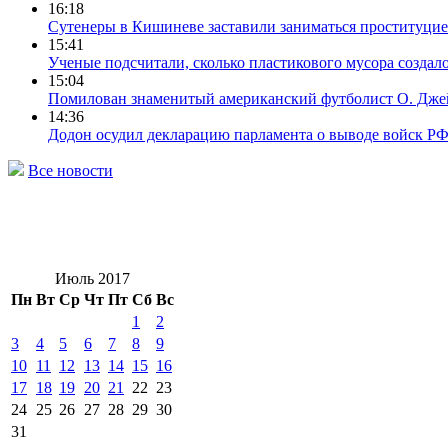
16:18
Сутенеры в Кишиневе заставили заниматься проституци
15:41
Ученые подсчитали, сколько пластикового мусора создал
15:04
Помилован знаменитый американский футболист О. Дж
14:36
Додон осудил декларацию парламента о выводе войск Р
Все новости
Июль 2017
Пн
Вт
Ср
Чт
Пт
Сб
Вс
1
2
3
4
5
6
7
8
9
10
11
12
13
14
15
16
17
18
19
20
21
22
23
24
25
26
27
28
29
30
31