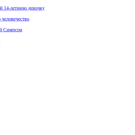
ей 14-летнюю девочку
о человечество
ей Симпсон
Ф