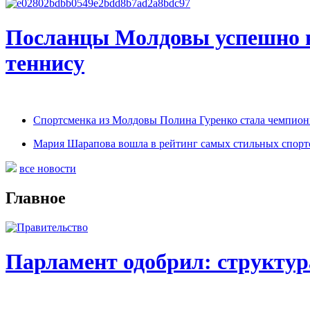
Посланцы Молдовы успешно в
теннису
Спортсменка из Молдовы Полина Гуренко стала чемпионк
Мария Шарапова вошла в рейтинг самых стильных спорт
все новости
Главное
Парламент одобрил: структу