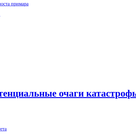
поста примара
Ф
тенциальные очаги катастроф
ета