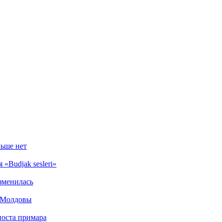
ьше нет
«Budjak sesleri»
зменилась
е Молдовы
поста примара