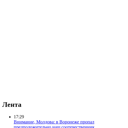
Лента
17:29
Внимание, Молдова: в Воронеже пропал
предположительно наш соотечественник