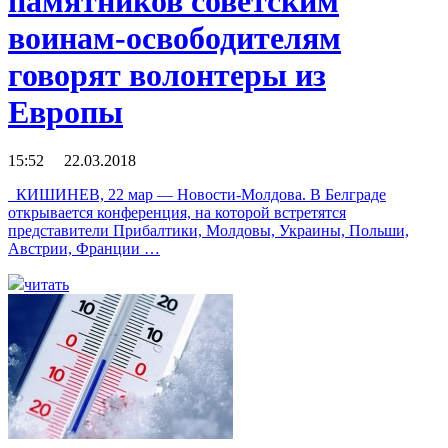
памятников советским
воинам-освободителям
говорят волонтеры из
Европы
15:52 22.03.2018
КИШИНЕВ, 22 мар — Новости-Молдова. В Белграде
открывается конференция, на которой встретятся
представители Прибалтики, Молдовы, Украины, Польши,
Австрии, Франции …
читать