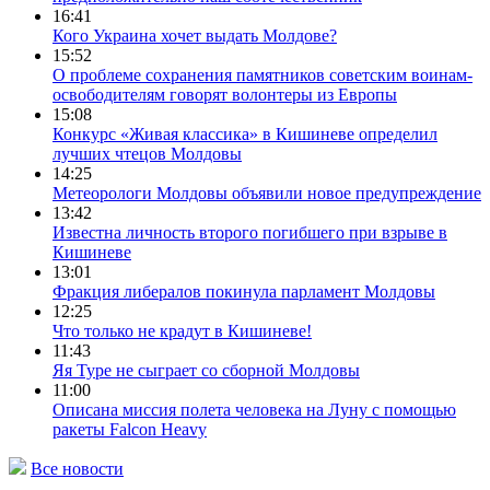
16:41
Кого Украина хочет выдать Молдове?
15:52
О проблеме сохранения памятников советским воинам-
освободителям говорят волонтеры из Европы
15:08
Конкурс «Живая классика» в Кишиневе определил
лучших чтецов Молдовы
14:25
Метеорологи Молдовы объявили новое предупреждение
13:42
Известна личность второго погибшего при взрыве в
Кишиневе
13:01
Фракция либералов покинула парламент Молдовы
12:25
Что только не крадут в Кишиневе!
11:43
Яя Туре не сыграет со сборной Молдовы
11:00
Описана миссия полета человека на Луну с помощью
ракеты Falcon Heavy
Все новости