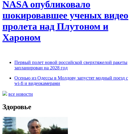
NASA опубликовало
шокировавшее ученых видео
пролета над Плутоном и
Хароном
Первый полет новой российской сверхтяжелой ракеты
запланирован на 2028 год
Осенью из Одессы в Молдову запустят модный поезд с
wi-fi и видеокамерами
все новости
Здоровье