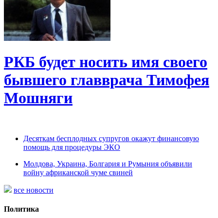
РКБ будет носить имя своего
бывшего главврача Тимофея
Мошняги
Десяткам бесплодных супругов окажут финансовую
помощь для процедуры ЭКО
Молдова, Украина, Болгария и Румыния объявили
войну африканской чуме свиней
все новости
Политика