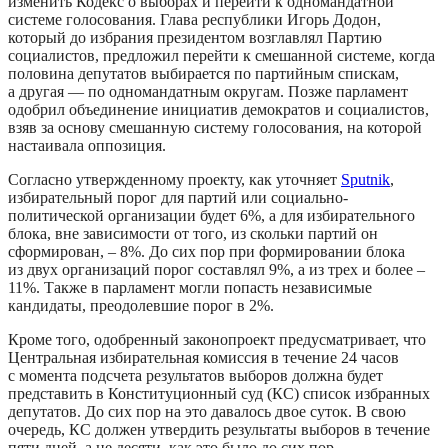
изменить Кодекс о выборах и перейти к одномандатной
системе голосования. Глава республики Игорь Додон,
который до избрания президентом возглавлял Партию
социалистов, предложил перейти к смешанной системе, когда
половина депутатов выбирается по партийным спискам,
а другая — по одномандатным округам. Позже парламент
одобрил объединение инициатив демократов и социалистов,
взяв за основу смешанную систему голосования, на которой
настаивала оппозиция.
Согласно утвержденному проекту, как уточняет
Sputnik
,
избирательный порог для партий или социально-
политической организации будет 6%, а для избирательного
блока, вне зависимости от того, из скольки партий он
сформирован, – 8%. До сих пор при формировании блока
из двух организаций порог составлял 9%, а из трех и более –
11%. Также в парламент могли попасть независимые
кандидаты, преодолевшие порог в 2%.
Кроме того, одобренный законопроект предусматривает, что
Центральная избирательная комиссия в течение 24 часов
с момента подсчета результатов выборов должна будет
представить в Конституционный суд (КС) список избранных
депутатов. До сих пор на это давалось двое суток. В свою
очередь, КС должен утвердить результаты выборов в течение
пяти дней, а не десяти, как это было до сих пор.