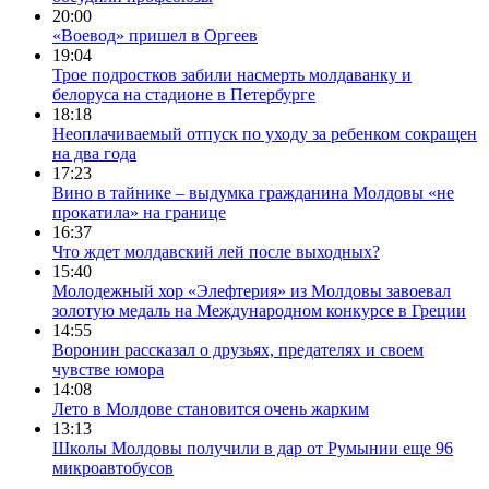
20:00
«Воевод» пришел в Оргеев
19:04
Трое подростков забили насмерть молдаванку и
белоруса на стадионе в Петербурге
18:18
Неоплачиваемый отпуск по уходу за ребенком сокращен
на два года
17:23
Вино в тайнике – выдумка гражданина Молдовы «не
прокатила» на границе
16:37
Что ждет молдавский лей после выходных?
15:40
Молодежный хор «Элефтерия» из Молдовы завоевал
золотую медаль на Международном конкурсе в Греции
14:55
Воронин рассказал о друзьях, предателях и своем
чувстве юмора
14:08
Лето в Молдове становится очень жарким
13:13
Школы Молдовы получили в дар от Румынии еще 96
микроавтобусов