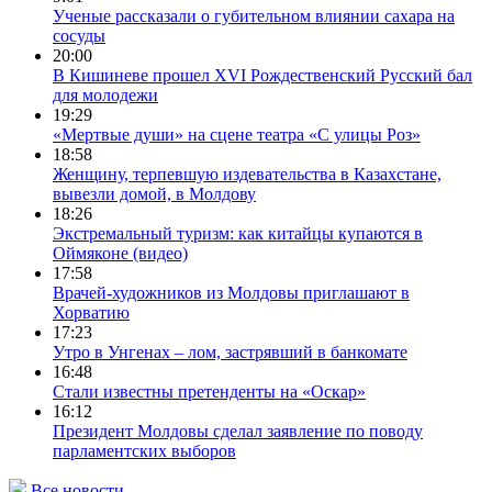
Ученые рассказали о губительном влиянии сахара на
сосуды
20:00
В Кишиневе прошел XVI Рождественский Русский бал
для молодежи
19:29
«Мертвые души» на сцене театра «С улицы Роз»
18:58
Женщину, терпевшую издевательства в Казахстане,
вывезли домой, в Молдову
18:26
Экстремальный туризм: как китайцы купаются в
Оймяконе (видео)
17:58
Врачей-художников из Молдовы приглашают в
Хорватию
17:23
Утро в Унгенах – лом, застрявший в банкомате
16:48
Стали известны претенденты на «Оскар»
16:12
Президент Молдовы сделал заявление по поводу
парламентских выборов
Все новости