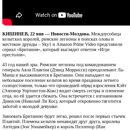
КИШИНЕВ, 22 янв — Новости-Молдова.
Междоусобица
кельтских королей, римские легионы в поисках олова и
жестокие друиды – Sky1 и Amazon Prime Video представили
сериал «Британия», который выглядит ответом «Игре
престолов».
43 год нашей эры. Римские легионы под командованием
генерала Авла Плавтия (Дэвид Моррисси) преодолевают Ла-
Манш и высаживаются в Британии. Они нападают на
небольшое поселение кельтов во время праздника летнего
солнцестояния, только что прошедшей обряд взросления Кэйт
(Элеонор Уортингтон-Кокс) видит смерть сестры и пленение
отца, но ей удается сбежать. Она встречается с изгнанником
Дивисом (Николай Ли Кос), который откровенно тяготится
заботой о молодой девушке.
Завоевать Британию будет легко, решил после первых стычек
Плавтий. Племена кельтов ненавидят друг друга, королева
Антедия (Зои Уонамейкер) и король Пелленор (Иан