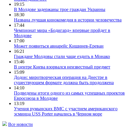
19:15
В Молдове задержаны трое граждан Украины
18:30
Названа лучшая кинокомедия в истории человечества
17:44
Чемпионат мира «Бодигард» впервые пройдет в
Молдове
17:00
Может появиться авиарейс Кишинев-Ереван
16:21
Граждане Молдовы стали чаще ездить в Монако
15:46
В центре Киева взорвался неизвестный предмет
15:09
Додон: миротворческая операция на Днестре в
существующем формате должна быть продолжена
14:10
Подведены итоги одного из самых успешных проектов
Евросоюза в Молдове
13:19
Учения румынских ВМС с участием американского
эсминца USS Porter начались в Черном море
Все новости