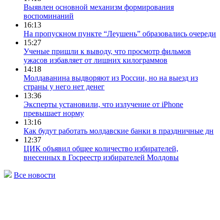
Выявлен основной механизм формирования
воспоминаний
16:13
На пропускном пункте “Леушень” образовались очереди
15:27
Ученые пришли к выводу, что просмотр фильмов
ужасов избавляет от лишних килограммов
14:18
Молдаванина выдворяют из России, но на выезд из
страны у него нет денег
13:36
Эксперты установили, что излучение от iPhone
превышает норму
13:16
Как будут работать молдавские банки в праздничные дн
12:37
ЦИК объявил общее количество избирателей,
внесенных в Госреестр избирателей Молдовы
Все новости