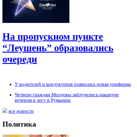
На пропускном пункте
“Леушень” образовались
очереди
У водителей и кондукторов появилась новая униформа
Четверо граждан Молдовы заблудились накануне
вечером в лесу в Румынии
все новости
Политика