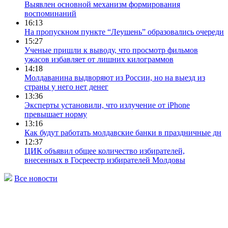
Выявлен основной механизм формирования
воспоминаний
16:13
На пропускном пункте “Леушень” образовались очереди
15:27
Ученые пришли к выводу, что просмотр фильмов
ужасов избавляет от лишних килограммов
14:18
Молдаванина выдворяют из России, но на выезд из
страны у него нет денег
13:36
Эксперты установили, что излучение от iPhone
превышает норму
13:16
Как будут работать молдавские банки в праздничные дн
12:37
ЦИК объявил общее количество избирателей,
внесенных в Госреестр избирателей Молдовы
Все новости