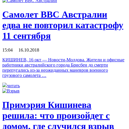
Самолет ВВС Австралии
едва не повторил катастрофу
11 сентября
15:04 16.10.2018
КИШИНЕВ, 16 окт — Новости-Молдова. Жители и офисные
работники австралийского города Брисбен до смерти
перепугались из-за неожиданных маневров военного
грузового самолета …
читать
Примэрия Кишинева
решила: что произойдет с
домом, где случился взрыв