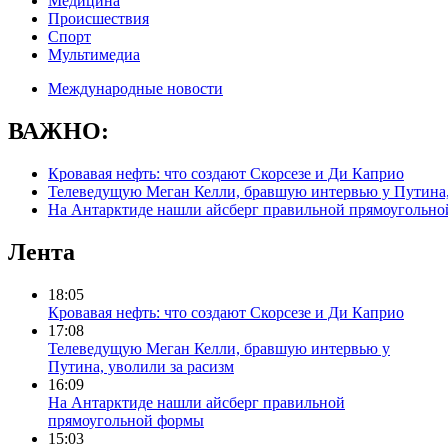
Медицина
Происшествия
Спорт
Мультимедиа
Международные новости
ВАЖНО:
Кровавая нефть: что создают Скорсезе и Ди Каприо
Телеведущую Меган Келли, бравшую интервью у Путина,
На Антарктиде нашли айсберг правильной прямоугольн
Лента
18:05
Кровавая нефть: что создают Скорсезе и Ди Каприо
17:08
Телеведущую Меган Келли, бравшую интервью у
Путина, уволили за расизм
16:09
На Антарктиде нашли айсберг правильной
прямоугольной формы
15:03