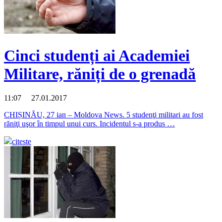
Cinci studenți ai Academiei
Militare, răniți de o grenadă
11:07 27.01.2017
CHIȘINĂU, 27 ian – Moldova News. 5 studenţi militari au fost
răniţi uşor în timpul unui curs. Incidentul s-a produs …
citeste