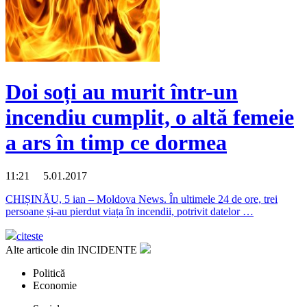
Doi soți au murit într-un
incendiu cumplit, o altă femeie
a ars în timp ce dormea
11:21 5.01.2017
CHIȘINĂU, 5 ian – Moldova News. În ultimele 24 de ore, trei
persoane și-au pierdut viața în incendii, potrivit datelor …
citeste
Alte articole din
INCIDENTE
Politică
Economie