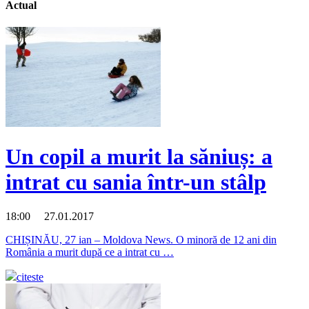
Actual
Un copil a murit la săniuș: a
intrat cu sania într-un stâlp
18:00 27.01.2017
CHIȘINĂU, 27 ian – Moldova News. O minoră de 12 ani din
România a murit după ce a intrat cu …
citeste