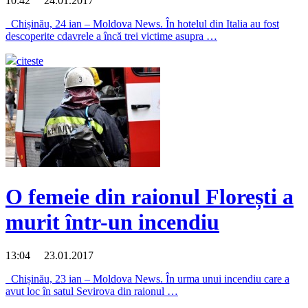
10:42 24.01.2017
Chișinău, 24 ian – Moldova News. În hotelul din Italia au fost
descoperite cdavrele a încă trei victime asupra …
citeste
O femeie din raionul Florești a
murit într-un incendiu
13:04 23.01.2017
Chișinău, 23 ian – Moldova News. În urma unui incendiu care a
avut loc în satul Sevirova din raionul …