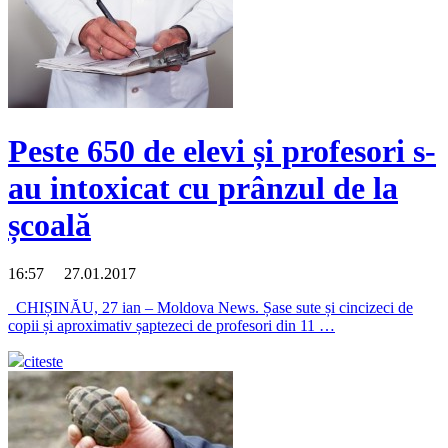
Peste 650 de elevi și profesori s-
au intoxicat cu prânzul de la
școală
16:57 27.01.2017
CHIȘINĂU, 27 ian – Moldova News. Șase sute și cincizeci de
copii și aproximativ șaptezeci de profesori din 11 …
citeste