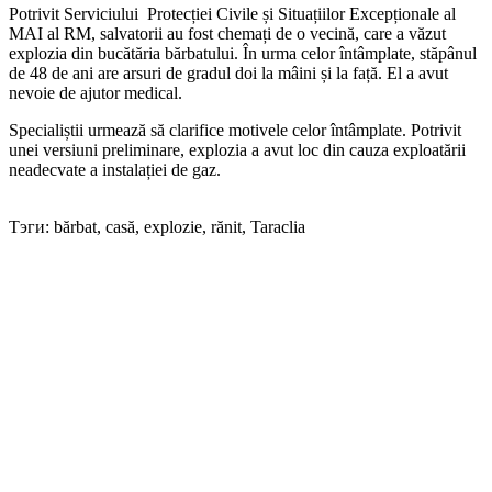
Potrivit Serviciului Protecției Civile și Situațiilor Excepționale al
MAI al RM, salvatorii au fost chemați de o vecină, care a văzut
explozia din bucătăria bărbatului. În urma celor întâmplate, stăpânul
de 48 de ani are arsuri de gradul doi la mâini și la față. El a avut
nevoie de ajutor medical.
Specialiștii urmează să clarifice motivele celor întâmplate. Potrivit
unei versiuni preliminare, explozia a avut loc din cauza exploatării
neadecvate a instalației de gaz.
Тэги: bărbat, casă, explozie, rănit, Taraclia