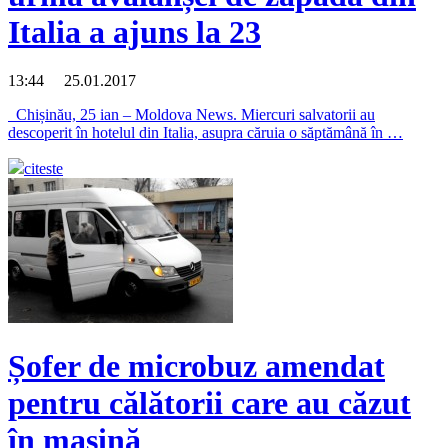
Italia a ajuns la 23
13:44 25.01.2017
Chișinău, 25 ian – Moldova News. Miercuri salvatorii au
descoperit în hotelul din Italia, asupra căruia o săptămână în …
citeste
Șofer de microbuz amendat
pentru călătorii care au căzut
în mașină