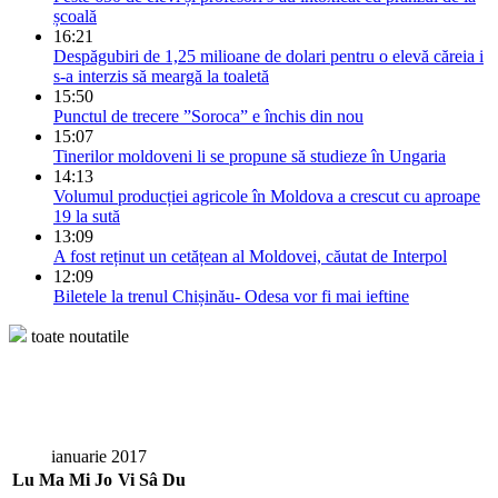
școală
16:21
Despăgubiri de 1,25 milioane de dolari pentru o elevă căreia i
s-a interzis să meargă la toaletă
15:50
Punctul de trecere ”Soroca” e închis din nou
15:07
Tinerilor moldoveni li se propune să studieze în Ungaria
14:13
Volumul producției agricole în Moldova a crescut cu aproape
19 la sută
13:09
A fost reținut un cetățean al Moldovei, căutat de Interpol
12:09
Biletele la trenul Chișinău- Odesa vor fi mai ieftine
toate noutatile
ianuarie 2017
Lu
Ma
Mi
Jo
Vi
Sâ
Du