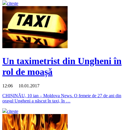
citeste
Un taximetrist din Ungheni în
rol de moașă
12:06 10.01.2017
CHIȘINĂU, 10 ian – Moldova News. O femeie de 27 de ani din
orașul Ungheni a născut în taxi, în …
citeste