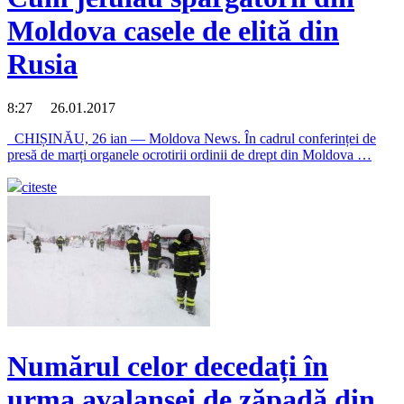
Moldova casele de elită din
Rusia
8:27 26.01.2017
CHIȘINĂU, 26 ian — Moldova News. În cadrul conferinței de
presă de marți organele ocrotirii ordinii de drept din Moldova …
citeste
Numărul celor decedați în
urma avalanșei de zăpadă din