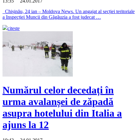
13:35 24.01.2017
Chișinău, 24 ian – Moldova News. Un angajat al secției teritoriale
a Inspecției Muncii din Găgăuzia a fost judecat …
citeste
Numărul celor decedați în
urma avalanșei de zăpadă
asupra hotelului din Italia a
ajuns la 12