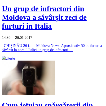
Un grup de infractori din
Moldova a săvârșit zeci de
furturi în Italia
14:36 26.01.2017
CHIȘINĂU 26 ian – Moldova News. Aproximativ 50 de furturi a
săvârșit în nordul Italiei un grup de infractori …
citeste
Cum jefuiau spărgătorii din