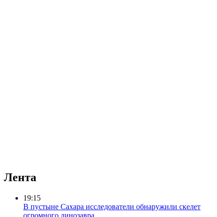
Лента
19:15
В пустыне Сахара исследователи обнаружили скелет
огромного динозавра