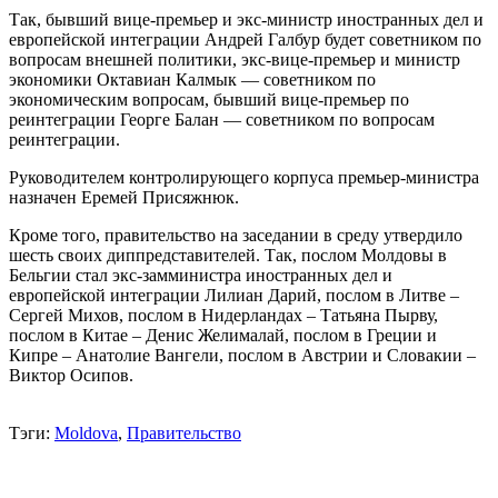
Так, бывший вице-премьер и экс-министр иностранных дел и
европейской интеграции Андрей Галбур будет советником по
вопросам внешней политики, экс-вице-премьер и министр
экономики Октавиан Калмык — советником по
экономическим вопросам, бывший вице-премьер по
реинтеграции Георге Балан — советником по вопросам
реинтеграции.
Руководителем контролирующего корпуса премьер-министра
назначен Еремей Присяжнюк.
Кроме того, правительство на заседании в среду утвердило
шесть своих диппредставителей. Так, послом Молдовы в
Бельгии стал экс-замминистра иностранных дел и
европейской интеграции Лилиан Дарий, послом в Литве –
Сергей Михов, послом в Нидерландах – Татьяна Пырву,
послом в Китае – Денис Желималай, послом в Греции и
Кипре – Анатолие Вангели, послом в Австрии и Словакии –
Виктор Осипов.
Тэги:
Moldova
,
Правительство