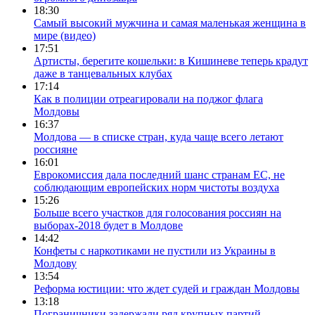
18:30
Самый высокий мужчина и самая маленькая женщина в
мире (видео)
17:51
Артисты, берегите кошельки: в Кишиневе теперь крадут
даже в танцевальных клубах
17:14
Как в полиции отреагировали на поджог флага
Молдовы
16:37
Молдова — в списке стран, куда чаще всего летают
россияне
16:01
Еврокомиссия дала последний шанс странам ЕС, не
соблюдающим европейских норм чистоты воздуха
15:26
Больше всего участков для голосования россиян на
выборах-2018 будет в Молдове
14:42
Конфеты с наркотиками не пустили из Украины в
Молдову
13:54
Реформа юстиции: что ждет судей и граждан Молдовы
13:18
Пограничники задержали ряд крупных партий