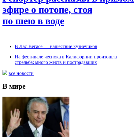
эфире о потопе, стоя
по шею в воде
В Лас-Вегасе — нашествие кузнечиков
На фестивале чеснока в Калифорнии произошла
стрельба: много жертв и пострадавших
все новости
В мире