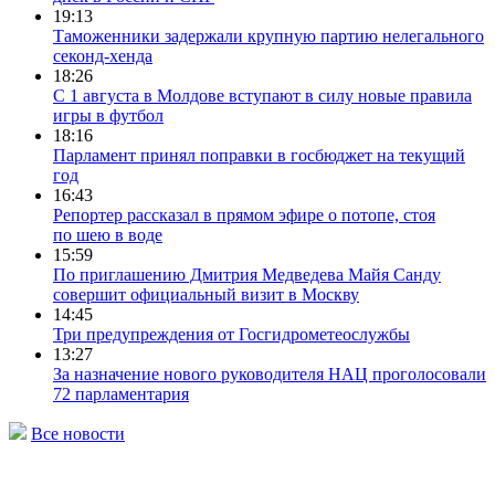
19:13
Таможенники задержали крупную партию нелегального
секонд-хенда
18:26
С 1 августа в Молдове вступают в силу новые правила
игры в футбол
18:16
Парламент принял поправки в госбюджет на текущий
год
16:43
Репортер рассказал в прямом эфире о потопе, стоя
по шею в воде
15:59
По приглашению Дмитрия Медведева Майя Санду
совершит официальный визит в Москву
14:45
Три предупреждения от Госгидрометеослужбы
13:27
За назначение нового руководителя НАЦ проголосовали
72 парламентария
Все новости