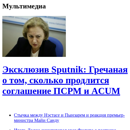
Мультимедиа
Эксклюзив Sputnik: Гречаная
о том, сколько продлится
соглашение ПСРМ и ACUM
Cтычка между Нэстасе и Пынзарем и реакция премьер-
министра Майи Санду