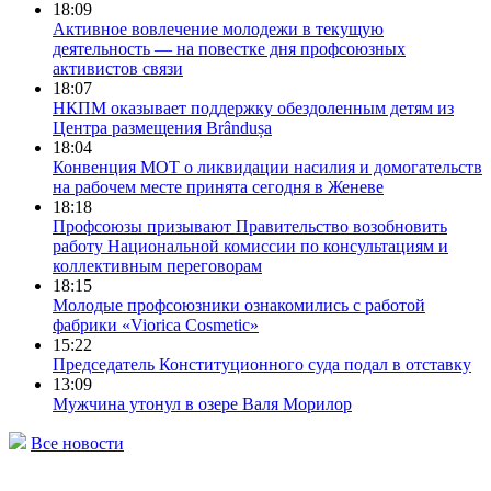
18:09
Активное вовлечение молодежи в текущую
деятельность — на повестке дня профсоюзных
активистов связи
18:07
НКПМ оказывает поддержку обездоленным детям из
Центра размещения Brândușa
18:04
Конвенция МОТ о ликвидации насилия и домогательств
на рабочем месте принята сегодня в Женеве
18:18
Профсоюзы призывают Правительство возобновить
работу Национальной комиссии по консультациям и
коллективным переговорам
18:15
Молодые профсоюзники ознакомились с работой
фабрики «Viorica Cosmetic»
15:22
Председатель Конституционного cуда подал в отставку
13:09
Мужчина утонул в озере Валя Морилор
Все новости