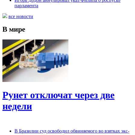
Игорь Додон аннулировал указ Филипа о роспуске
парламента
все новости
В мире
Рунет отключат через две
недели
В Бразилии суд освободил обвиняемого во взятках экс-