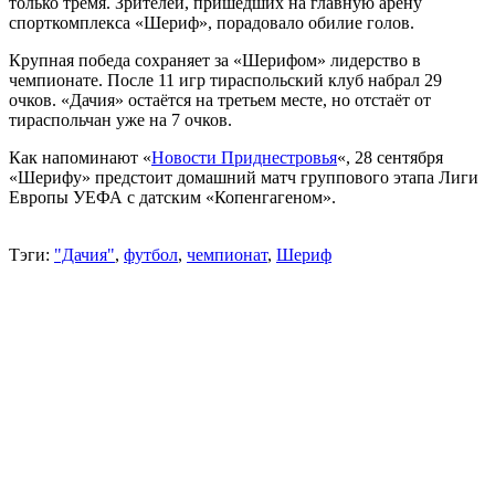
только тремя. Зрителей, пришедших на главную арену
спорткомплекса «Шериф», порадовало обилие голов.
Крупная победа сохраняет за «Шерифом» лидерство в
чемпионате. После 11 игр тираспольский клуб набрал 29
очков. «Дачия» остаётся на третьем месте, но отстаёт от
тираспольчан уже на 7 очков.
Как напоминают «
Новости Приднестровья
«, 28 сентября
«Шерифу» предстоит домашний матч группового этапа Лиги
Европы УЕФА с датским «Копенгагеном».
Тэги:
"Дачия"
,
футбол
,
чемпионат
,
Шериф