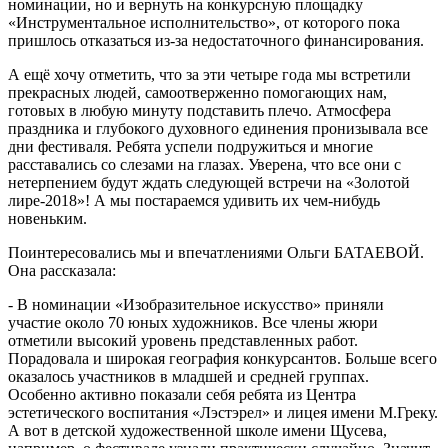
номинации, но и вернуть на конкурсную площадку
«Инструментальное исполнительство», от которого пока
пришлось отказаться из-за недостаточного финансирования.
А ещё хочу отметить, что за эти четыре года мы встретили
прекрасных людей, самоотверженно помогающих нам,
готовых в любую минуту подставить плечо. Атмосфера
праздника и глубокого духовного единения пронизывала все
дни фестиваля. Ребята успели подружиться и многие
расставались со слезами на глазах. Уверена, что все они с
нетерпением будут ждать следующей встречи на «Золотой
лире-2018»! А мы постараемся удивить их чем-нибудь
новеньким.
Поинтересовались мы и впечатлениями Ольги БАТАЕВОЙ.
Она рассказала:
- В номинации «Изобразительное искусство» приняли
участие около 70 юных художников. Все члены жюри
отметили высокий уровень представленных работ.
Порадовала и широкая география конкурсантов. Больше всего
оказалось участников в младшей и средней группах.
Особенно активно показали себя ребята из Центра
эстетического воспитания «Лэстэрел» и лицея имени М.Греку.
А вот в детской художественной школе имени Щусева,