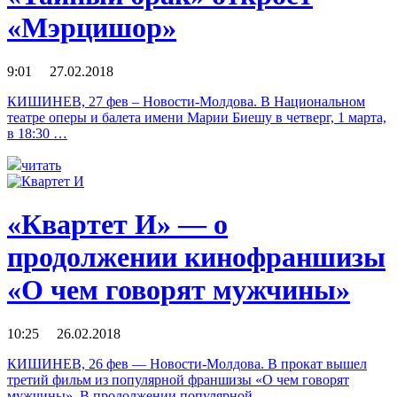
«Мэрцишор»
9:01 27.02.2018
КИШИНЕВ, 27 фев – Новости-Молдова. В Национальном
театре оперы и балета имени Марии Биешу в четверг, 1 марта,
в 18:30 …
читать
«Квартет И» — о
продолжении кинофраншизы
«О чем говорят мужчины»
10:25 26.02.2018
КИШИНЕВ, 26 фев — Новости-Молдова. В прокат вышел
третий фильм из популярной франшизы «О чем говорят
мужчины». В продолжении популярной …