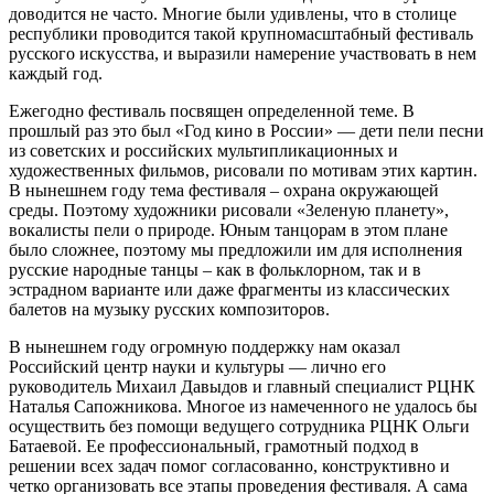
доводится не часто. Многие были удивлены, что в столице
республики проводится такой крупномасштабный фестиваль
русского искусства, и выразили намерение участвовать в нем
каждый год.
Ежегодно фестиваль посвящен определенной теме. В
прошлый раз это был «Год кино в России» — дети пели песни
из советских и российских мультипликационных и
художественных фильмов, рисовали по мотивам этих картин.
В нынешнем году тема фестиваля – охрана окружающей
среды. Поэтому художники рисовали «Зеленую планету»,
вокалисты пели о природе. Юным танцорам в этом плане
было сложнее, поэтому мы предложили им для исполнения
русские народные танцы – как в фольклорном, так и в
эстрадном варианте или даже фрагменты из классических
балетов на музыку русских композиторов.
В нынешнем году огромную поддержку нам оказал
Российский центр науки и культуры — лично его
руководитель Михаил Давыдов и главный специалист РЦНК
Наталья Сапожникова. Многое из намеченного не удалось бы
осуществить без помощи ведущего сотрудника РЦНК Ольги
Батаевой. Ее профессиональный, грамотный подход в
решении всех задач помог согласованно, конструктивно и
четко организовать все этапы проведения фестиваля. А сама