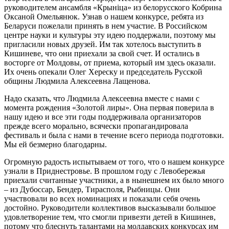
руководителем ансамбля «Крынiца» из белорусского Кобрина
Оксаной Омельянюк. Узнав о нашем конкурсе, ребята из
Беларуси пожелали принять в нем участие. В Российском
центре науки и культуры эту идею поддержали, поэтому мы
пригласили новых друзей. Им так хотелось выступить в
Кишиневе, что они приехали за свой счет. И остались в
восторге от Молдовы, от приема, который им здесь оказали.
Их очень опекали Олег Хереску и председатель Русской
общины Людмила Алексеевна Лащенова.
Надо сказать, что Людмила Алексеевна вместе с нами с
момента рождения «Золотой лиры». Она первая поверила в
нашу идею и все эти годы поддерживала организаторов
прежде всего морально, всячески пропагандировала
фестиваль и была с нами в течение всего периода подготовки.
Мы ей безмерно благодарны.
Огромную радость испытываем от того, что о нашем конкурсе
узнали в Приднестровье. В прошлом году с Левобережья
приехали считанные участники, а в нынешнем их было много
– из Дубоссар, Бендер, Тирасполя, Рыбницы. Они
участвовали во всех номинациях и показали себя очень
достойно. Руководители коллективов высказывали большое
удовлетворение тем, что смогли привезти детей в Кишинев,
потому что блеснуть талантами на молдавских конкурсах им