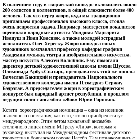
В нынешнем году в творческий конкурс включились около
200 солистов и коллективов, в общей сложности более 400
человек. Так что перед жюри, куда мы традиционно
приглашаем профессионалов высокого класса, стояла
очень непростая задача. Например, мастерство вокалистов
оценивали народные артисты Молдовы Маргарита
Ивануш и Иван Кваснюк, а также молодой эстрадный
исполнитель Олег Хереску. Жюри конкурса юных
художников возглавлял профессор кафедры графики
Академии музыки, театра и изобразительного искусства,
мастер искусств Алексей Колыбняк. Ему помогали
директор детской художественной школы имени Щусева
Олимпиада Арбуз-Спатарь, преподаватель этой же школы
Вячеслав Бакицкий и преподаватель Национального
художественного колледжа имени Плэмэдялэ Сержиу
Бэдрэган. А председателем жюри в хореографическом
конкурсе был народный артист республики, в прошлом
ведущий солист ансамбля «Жок» Юрий Горшков.
Кстати, хореографическая номинация – одна из новинок
нынешнего состязания, как и то, что он приобрел статус
международного. Этим летом вокальный ансамбль
столичного лицея имени М.Греку «Лира», которым я
руковожу, выступал на Международном фестивале детского
творчества в болгарском городе Несебр. Там познакомились с