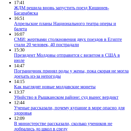
17:41
ЖДМ решила вновь запустить поезд Кишинев-
Басарабяска
16:51
Апрельские планы Национального театра оперы и
балета
16:07
СМИ: жертвами столкновения двух поездов в Египте
стали 20 человек, 40 пострадали
15:30
Президент Молдовы отправится с визитом в США в
июле
14:47
Пограничник принял роды у жены, пока скорая не могла
доехать из-за непогоды
14:15
Как выглядят новые молдавские монеты
13:37
Убийство в Рышканском районе: суд вынес вердикт
12:44
Ученые рассказали, почему купание в море опасно для
здоровья
12:09
В министерстве рассказали, сколько учеников не
добрались до школ в среду