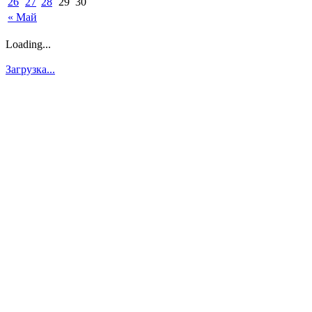
26
27
28
29
30
« Май
Loading...
Загрузка...