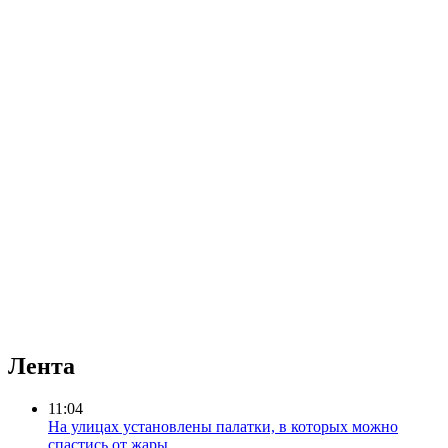
Лента
11:04
На улицах установлены палатки, в которых можно
спастись от жары