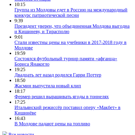
10:15
Группа из Молдовы едет в Россию на международный
конкурс патриотической песни
9:39
Президент уверен, что объединенная Молдова выгодна
и Кишиневу, и Тирасполю
9:01
Стали известны цены на учебники в 2017-2018 году в
Молдове
19:59
Состоялся футбольный турнир памяти «афганца»
Бориса Янакогло
19:25
Двадцать лет назад родился Гарри Поттер
18:50
Жасмин выпустила новый клип
18:17
Фермер решил выращивать ягоды в тоннелях
17:25
Итальянский режиссёр поставил оперу «Макбет» в
Кишинёве
16:43
В Молдове падают цены на топливо
Все новости