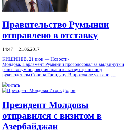
Правительство Румынии
отправлено в отставку
14:47 21.06.2017
КИШИНЕВ, 21 июн — Новости-
Молдова. Парламент Румынии проголосовал за выдвинутый
ранее вотум недоверия правительству страны под
руководством Сорина Гриндяну. В протоколе указано, …
читать
Президент Молдовы
отправился с визитом в
Азербайджан