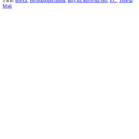
Тэги:
Brexit
,
Великобритания
,
вид на жительство
,
ЕС
,
Тереза
Мэй