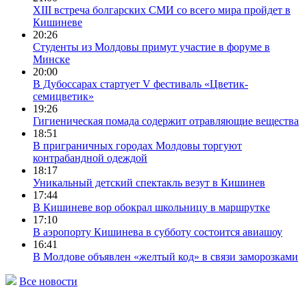
ХIII встреча болгарских СМИ со всего мира пройдет в
Кишиневе
20:26
Студенты из Молдовы примут участие в форуме в
Минске
20:00
В Дубоссарах стартует V фестиваль «Цветик-
семицветик»
19:26
Гигиеническая помада содержит отравляющие вещества
18:51
В приграничных городах Молдовы торгуют
контрабандной одеждой
18:17
Уникальный детский спектакль везут в Кишинев
17:44
В Кишиневе вор обокрал школьницу в маршрутке
17:10
В аэропорту Кишинева в субботу состоится авиашоу
16:41
В Молдове объявлен «желтый код» в связи заморозками
Все новости