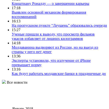
Криштиану Роналду — о завершении карьеры
17:18
Выявлен основной механизм формирования
воспоминаний
16:13
На пропускном пункте “Леушень” образовались очереди
15:27
Ученые пришли к выводу, что просмотр фильмов
ужасов избавляет от лишних килограммов
14:18
Молдаванина выдворяют из России, но на выезд из
страны у него нет денег
13:36
Эксперты установили, что излучение от iPhone
превышает норму
13:16
Как будут работать молдавские банки в праздничные дн
Все новости
Январь 2018