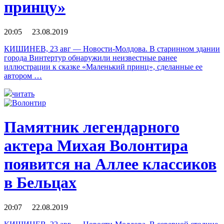
принцу»
20:05 23.08.2019
КИШИНЕВ, 23 авг — Новости-Молдова. В старинном здании
города Винтертур обнаружили неизвестные ранее
иллюстрации к сказке «Маленький принц», сделанные ее
автором …
читать
Памятник легендарного
актера Михая Волонтира
появится на Аллее классиков
в Бельцах
20:07 22.08.2019