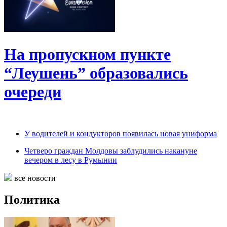
На пропускном пункте
“Леушень” образовались
очереди
У водителей и кондукторов появилась новая униформа
Четверо граждан Молдовы заблудились накануне
вечером в лесу в Румынии
все новости
Политика