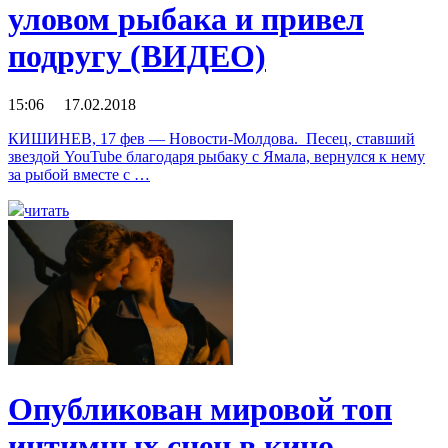
уловом рыбака и привел
подругу (ВИДЕО)
15:06 17.02.2018
КИШИНЕВ, 17 фев — Новости-Молдова. Песец, ставший
звездой YouTube благодаря рыбаку с Ямала, вернулся к нему
за рыбой вместе с …
читать
Опубликован мировой топ
интимных сцен в кино