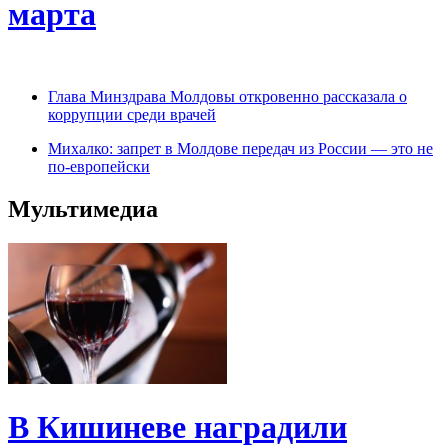
марта
Глава Минздрава Молдовы откровенно рассказала о
коррупции среди врачей
Михалко: запрет в Молдове передач из России — это не
по-европейски
Мультимедиа
В Кишиневе наградили