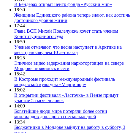
В Бендерах открыт центр фонда «Русский мир»
18:30
Женщины Единецкого района теперь знают, как достичь
достойного уровня жизни
17:44
Глава ВСП Михай Поалелунжь хочет стать членом
Конституционного суда
16:59
Ученые отмечают, что весна наступает в Арктике на
месяц раньше, чем 10 лет назад
16:25
Эпичное видео задержания наркоторговцев на севере
Молдовы появилось в сети
15:42
В Костроме проходит международный фестиваль
молдавской культуры «Мэрцишор»
15:02
В открытии фестиваля «Ласточка» в Пензе примут
участие 5 тысяч человек
14:09
Богатейшие люди мира потеряли более сотни
миллиардов долларов за несколько дней
13:34
Бюджетники в Молдове выйдут на работу в субботу, 3
марта