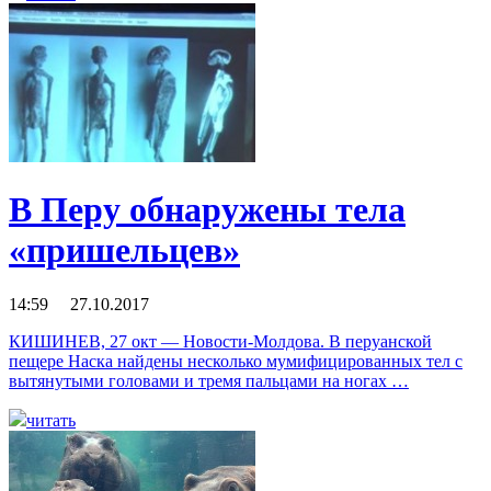
В Перу обнаружены тела
«пришельцев»
14:59 27.10.2017
КИШИНЕВ, 27 окт — Новости-Молдова. В перуанской
пещере Наска найдены несколько мумифицированных тел с
вытянутыми головами и тремя пальцами на ногах …
читать