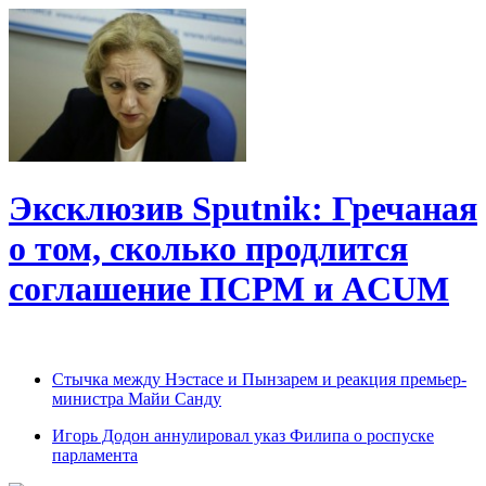
Эксклюзив Sputnik: Гречаная
о том, сколько продлится
соглашение ПСРМ и ACUM
Cтычка между Нэстасе и Пынзарем и реакция премьер-
министра Майи Санду
Игорь Додон аннулировал указ Филипа о роспуске
парламента