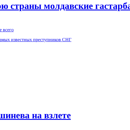
ою страны молдавские гастарб
е всего
самых известных преступников СНГ
инева на взлете