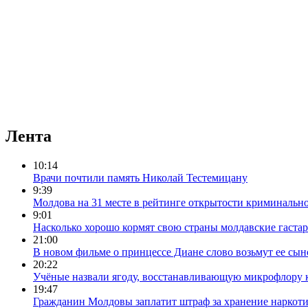
Лента
10:14
Врачи почтили память Николай Тестемицану
9:39
Молдова на 31 месте в рейтинге открытости криминальн
9:01
Насколько хорошо кормят свою страны молдавские гаста
21:00
В новом фильме о принцессе Диане слово возьмут ее сын
20:22
Учёные назвали ягоду, восстанавливающую микрофлору
19:47
Гражданин Молдовы заплатит штраф за хранение наркоти