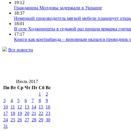
19:12
Гражданина Молдовы задержали в Украине
18:37
Немецкий производитель мягкой мебели планирует откры
18:01
В селе Ходжинешты в седьмой раз прошла ярмарка гонча
17:17
Книги как контрабанда – виновным оказался проводник
Все новости
Июль 2017
Пн
Вт
Ср
Чт
Пт
Сб
Вс
1
2
3
4
5
6
7
8
9
10
11
12
13
14
15
16
17
18
19
20
21
22
23
24
25
26
27
28
29
30
31