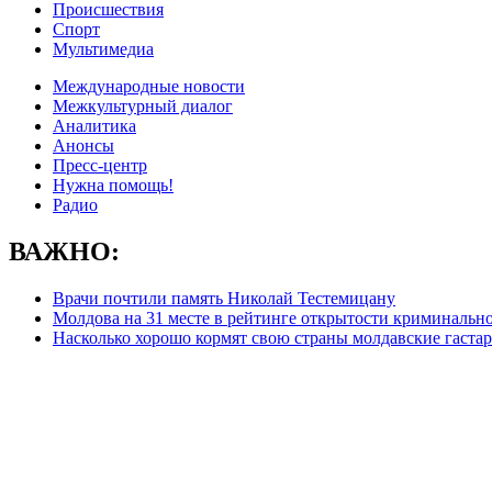
Происшествия
Спорт
Мультимедиа
Международные новости
Межкультурный диалог
Аналитика
Анонсы
Пресс-центр
Нужна помощь!
Радио
ВАЖНО:
Врачи почтили память Николай Тестемицану
Молдова на 31 месте в рейтинге открытости криминальн
Насколько хорошо кормят свою страны молдавские гаста