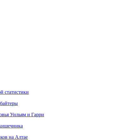
ой статистики
рбайтеры
овья Уильям и Гарри
 кишечника
ков на Алтае