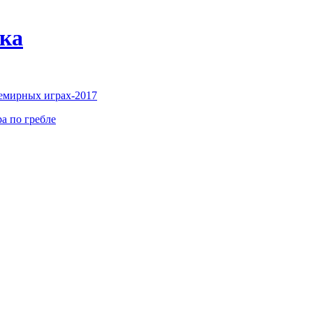
нка
семирных играх-2017
а по гребле