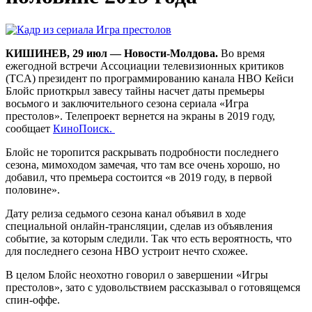
КИШИНЕВ, 29 июл — Новости-Молдова.
Во время
ежегодной встречи Ассоциации телевизионных критиков
(TCA) президент по программированию канала HBO Кейси
Блойс приоткрыл завесу тайны насчет даты премьеры
восьмого и заключительного сезона сериала «Игра
престолов». Телепроект вернется на экраны в 2019 году,
сообщает
КиноПоиск.
Блойс не торопится раскрывать подробности последнего
сезона, мимоходом замечая, что там все очень хорошо, но
добавил, что премьера состоится «в 2019 году, в первой
половине».
Дату релиза седьмого сезона канал объявил в ходе
специальной онлайн-трансляции, сделав из объявления
событие, за которым следили. Так что есть вероятность, что
для последнего сезона HBO устроит нечто схожее.
В целом Блойс неохотно говорил о завершении «Игры
престолов», зато с удовольствием рассказывал о готовящемся
спин-оффе.