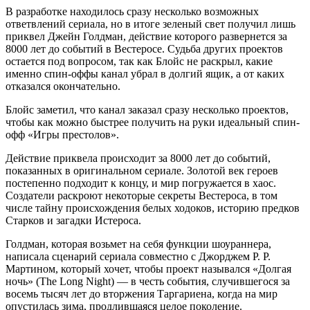
В разработке находилось сразу несколько возможных
ответвлений сериала, но в итоге зеленый свет получил лишь
приквел Джейн Голдман, действие которого развернется за
8000 лет до событий в Вестеросе. Судьба других проектов
остается под вопросом, так как Блойс не раскрыл, какие
именно спин-оффы канал убрал в долгий ящик, а от каких
отказался окончательно.
Блойс заметил, что канал заказал сразу несколько проектов,
чтобы как можно быстрее получить на руки идеальный спин-
офф «Игры престолов».
Действие приквела происходит за 8000 лет до событий,
показанных в оригинальном сериале. Золотой век героев
постепенно подходит к концу, и мир погружается в хаос.
Создатели раскроют некоторые секреты Вестероса, в том
числе тайну происхождения белых ходоков, историю предков
Старков и загадки Истероса.
Голдман, которая возьмет на себя функции шоураннера,
написала сценарий сериала совместно с Джорджем Р. Р.
Мартином, который хочет, чтобы проект назывался «Долгая
ночь» (The Long Night) — в честь события, случившегося за
восемь тысяч лет до вторжения Таргариена, когда на мир
опустилась зима, продлившаяся целое поколение.