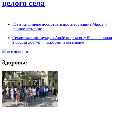
целого села
Где в Кишиневе посмотреть противостояние Марса и
лунное затмение
Секретные инструкции Apple по ремонту iPhone попали
в общий доступ — смотрим и осваиваем
все новости
Здоровье