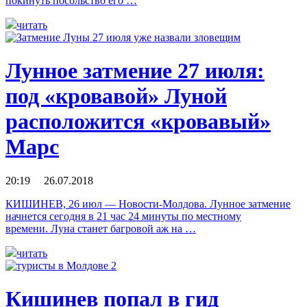
покинуть посольство его …
читать
Лунное затмение 27 июля:
под «кровавой» Луной
расположится «кровавый»
Марс
20:19 26.07.2018
КИШИНЕВ, 26 июл — Новости-Молдова. Лунное затмение
начнется сегодня в 21 час 24 минуты по местному
времени. Луна станет багровой аж на …
читать
Кишинев попал в гид