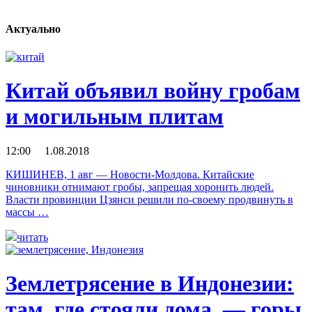
Актуально
Китай объявил войну гробам
и могильным плитам
12:00 1.08.2018
КИШИНЕВ, 1 авг — Новости-Молдова. Китайские
чиновники отнимают гробы, запрещая хоронить людей.
Власти провинции Цзянси решили по-своему продвинуть в
массы …
читать
Землетрясение в Индонезии:
там, где стояли дома, — горы