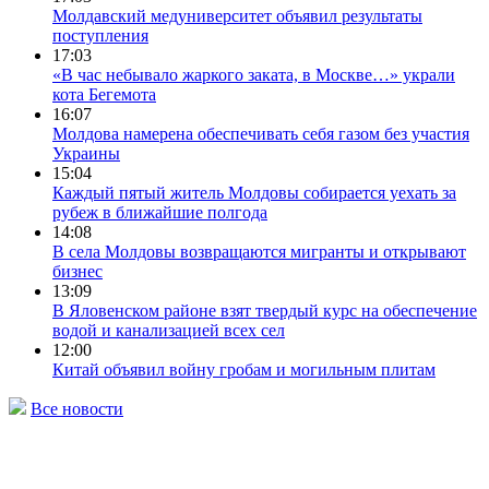
Молдавский медуниверситет объявил результаты
поступления
17:03
«В час небывало жаркого заката, в Москве…» украли
кота Бегемота
16:07
Молдова намерена обеспечивать себя газом без участия
Украины
15:04
Каждый пятый житель Молдовы собирается уехать за
рубеж в ближайшие полгода
14:08
В села Молдовы возвращаются мигранты и открывают
бизнес
13:09
В Яловенском районе взят твердый курс на обеспечение
водой и канализацией всех сел
12:00
Китай объявил войну гробам и могильным плитам
Все новости