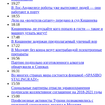
19:27
В Лос-Анджелесе роботы уже вытесняют людей — они
работают в порту
18:55
Дело на «водителя-сатану» передано в суд Кишинева
18:18
Кишиневцы, не пускайте кого попало в гости — такие и
машину угнать могут!
17:48
В Кишиневе задержан предполагаемый уличный вор
17:22
В Молдову без конца везут контрабандой психотропные
препараты
16:56
Партию подпольно изготовленного алкоголя
обнаружили в Сороках
16:31
Во многих странах мира состоится флешмоб «SPASIВO
STALINGRAD!»
15:59
Социальные партнеры отрасли здравоохранения
подписали коллективное соглашение на 2018-2021 годы
15:00
Профсоюзные активисты Турции познакомились с
практикой социального диалога в Молдове