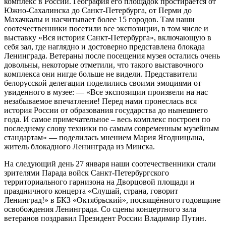
комплекс в России. География его площадок простирается от
Южно-Сахалинска до Санкт-Петербурга, от Перми до
Махачкалы и насчитывает более 15 городов. Там наши
соотечественники посетили все экспозиции, в том числе и
выставку «Вся история Санкт-Петербурга», включающую в
себя зал, где наглядно и достоверно представлена блокада
Ленинграда. Ветераны после посещения музея остались очень
довольны, некоторые отметили, что такого выставочного
комплекса они нигде больше не видели. Представители
белорусской делегации поделились своими эмоциями от
увиденного в музее: — «Все экспозиции произвели на нас
незабываемое впечатление! Перед нами пронеслась вся
история России от образования государства до нынешнего
года. И самое примечательное – весь комплекс построен по
последнему слову техники по самым современным музейным
стандартам» — поделилась мнением Мария Ягодницына,
житель блокадного Ленинграда из Минска.
На следующий день 27 января наши соотечественники стали
зрителями Парада войск Санкт-Петербургского
территориального гарнизона на Дворцовой площади и
праздничного концерта «Слушай, страна, говорит
Ленинград!» в БКЗ «Октябрьский», посвящённого годовщине
освобождения Ленинграда. Со сцены концертного зала
ветеранов поздравил Президент России Владимир Путин.