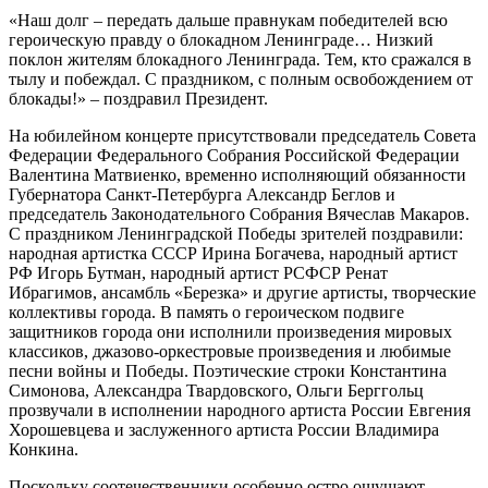
«Наш долг – передать дальше правнукам победителей всю
героическую правду о блокадном Ленинграде… Низкий
поклон жителям блокадного Ленинграда. Тем, кто сражался в
тылу и побеждал. С праздником, с полным освобождением от
блокады!» – поздравил Президент.
На юбилейном концерте присутствовали председатель Совета
Федерации Федерального Собрания Российской Федерации
Валентина Матвиенко, временно исполняющий обязанности
Губернатора Санкт-Петербурга Александр Беглов и
председатель Законодательного Собрания Вячеслав Макаров.
С праздником Ленинградской Победы зрителей поздравили:
народная артистка СССР Ирина Богачева, народный артист
РФ Игорь Бутман, народный артист РСФСР Ренат
Ибрагимов, ансамбль «Березка» и другие артисты, творческие
коллективы города. В память о героическом подвиге
защитников города они исполнили произведения мировых
классиков, джазово-оркестровые произведения и любимые
песни войны и Победы. Поэтические строки Константина
Симонова, Александра Твардовского, Ольги Берггольц
прозвучали в исполнении народного артиста России Евгения
Хорошевцева и заслуженного артиста России Владимира
Конкина.
Поскольку соотечественники особенно остро ощущают