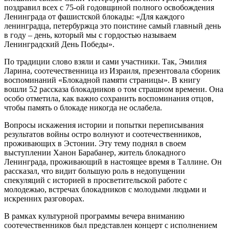
поздравил всех с 75-ой годовщиной полного освобождения
Ленинграда от фашистской блокады: «Для каждого
ленинградца, петербуржца это поистине самый главный день
в году – день, который мы с гордостью называем
Ленинградский День Победы».
По традиции слово взяли и сами участники. Так, Эмилия
Ларина, соотечественница из Израиля, презентовала сборник
воспоминаний «Блокадной памяти страницы». В книгу
вошли 52 рассказа блокадников о том страшном времени. Она
особо отметила, как важно сохранить воспоминания отцов,
чтобы память о блокаде никогда не ослабела.
Вопросы искажения истории и попытки переписывания
результатов войны остро волнуют и соотечественников,
проживающих в Эстонии. Эту тему поднял в своем
выступлении Ханон Барабанер, житель блокадного
Ленинграда, проживающий в настоящее время в Таллине. Он
рассказал, что видит большую роль в недопущении
спекуляций с историей в просветительской работе с
молодежью, встречах блокадников с молодыми людьми и
искренних разговорах.
В рамках культурной программы вечера вниманию
соотечественников был представлен концерт с исполнением