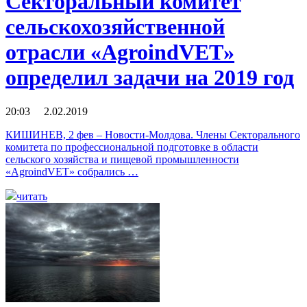
Секторальный комитет
сельскохозяйственной
отрасли «AgroindVET»
определил задачи на 2019 год
20:03 2.02.2019
КИШИНЕВ, 2 фев – Новости-Молдова. Члены Секторального
комитета по профессиональной подготовке в области
сельского хозяйства и пищевой промышленности
«AgroindVET» собрались …
читать