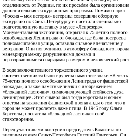
отдаленность от Родины, по их просьбам была организована
дополнительная экскурсионная программа. Помимо парка
«Россия – моя история» ветераны совершили обзорную
экскурсию по Санкт-Петербургу и посетили специально
подготовленную выставку в музее «Ленрезерв».
Монументальная экспозиция, открытая к 75-летию полного
освобождения Ленинграда от блокады, где была построена
полномасштабная улица, оставила сильное впечатление у
ветеранов. Они погрузились в атмосферу блокадного города,
маневрируя между разрушенными домами и
неразорвавшимися снарядами размером в человеческий рост.
В ходе заключительного торжественного ужина
соотечественникам были вручены памятные знаки «В честь
75-летия полного освобождения Ленинграда от фашистской
блокады», а также памятные значки с изображением
«блокадной ласточки», символизирующей стойкость духа
ленинградцев. Этот символ был тогда коротким и ясным
ответом на заявления фашистской пропаганды о том, что в
город не может пролететь даже птица. В 1945 году Ольга
Берггольц посвятила «блокадной ласточке» своё
стихотворение.
Перед участниками выступил председатель Комитета по
внешним связям Санкт-Петербурга Евгений Григорьев. Он