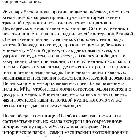
сопровождающих.
26 января блокадники, проживающие за рубежом, вместе со
всеми петербуржцами приняли участие в торжественно-
траурной церемонии возложения венков и цветов на
Пискарёвском мемориальном кладбище. Соотечественники
возложили цветы и венок с надписью «От ветеранов Великой
Отечественной войны, участников обороны Ленинграда,
жителей блокадного города, проживающих за рубежом» к
монументу «Мать Родина», отдав дань памяти всем, кто
удержал город, всем, кто выстоял, сражался и победил. По
завершении общей церемонии соотечественники возложили
цветы к братским могилам, где покоятся их родные и друзья,
погибшие во время блокады. Ветераны отметили высокую
организацию проведения торжественно-траурной церемонии.
Перед входом в мемориальный комплекс была развернута
палатка МЧС, чтобы люди могли согреться, рядом постоянно
дежурили медики. Конечно же, не обошлось и без горячего
чая и гречневой каши из полевой кухни, которую тут же
бесплатно раздавали всем желающим.
После обеда в гостинице «Октябрьская», где проживали
соотечественники, их ждала экскурсия по современному
историческому парку «Россия – моя история». Эти
исторические парки – самый масштабный экспозиционный