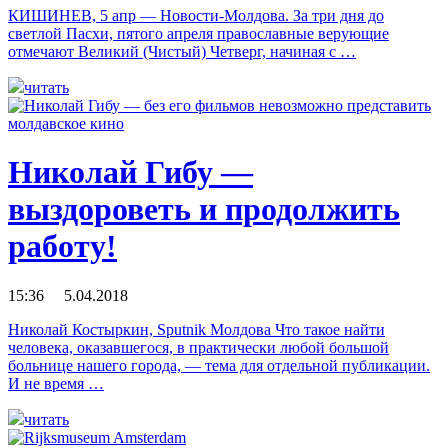
КИШИНЕВ, 5 апр — Новости-Молдова. За три дня до
светлой Пасхи, пятого апреля православные верующие
отмечают Великий (Чистый) Четверг, начиная с …
читать
Николай Гибу —
выздороветь и продолжить
работу!
15:36 5.04.2018
Николай Костыркин, Sputnik Молдова Что такое найти
человека, оказавшегося, в практически любой большой
больнице нашего города, — тема для отдельной публикации.
И не время …
читать