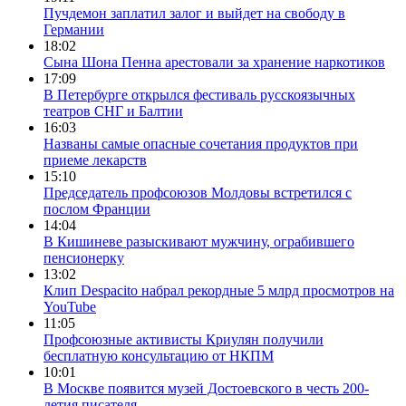
Пучдемон заплатил залог и выйдет на свободу в
Германии
18:02
Сына Шона Пенна арестовали за хранение наркотиков
17:09
В Петербурге открылся фестиваль русскоязычных
театров СНГ и Балтии
16:03
Названы самые опасные сочетания продуктов при
приеме лекарств
15:10
Председатель профсоюзов Молдовы встретился с
послом Франции
14:04
В Кишиневе разыскивают мужчину, ограбившего
пенсионерку
13:02
Клип Despacito набрал рекордные 5 млрд просмотров на
YouTube
11:05
Профсоюзные активисты Криулян получили
бесплатную консультацию от НКПМ
10:01
В Москве появится музей Достоевского в честь 200-
летия писателя