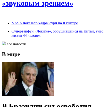
«звуковым зрением»
NASA показало кадры бури на Юпитере
Супертайфун «Лекима», обрушившийся на Китай, унес
жизни 44 человек
все новости
В мире
В Бразилии суд освободил