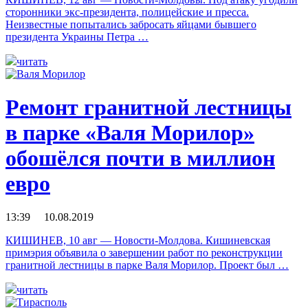
сторонники экс-президента, полицейские и пресса.
Неизвестные попытались забросать яйцами бывшего
президента Украины Петра …
читать
Ремонт гранитной лестницы
в парке «Валя Морилор»
обошёлся почти в миллион
евро
13:39 10.08.2019
КИШИНЕВ, 10 авг — Новости-Молдова. Кишиневская
примэрия объявила о завершении работ по реконструкции
гранитной лестницы в парке Валя Морилор. Проект был …
читать