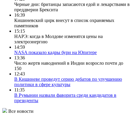
Черные дни: британцы запасаются едой и лекарствами в
преддверии Брексита
16:39
Кишиневский цирк внесут в список охраняемых
памятников
15:15
НАРЭ: когда в Молдове изменятся цены на
электроэнергию
14:59
NASA показало кадры бури на Юпитере
13:36
Число жертв наводнений в Индии возросло почти до
150
12:43
В Кишиневе проведут серию дебатов по улучшению
политики в сфере культуры
11:35
В Румынии назвали фаворита среди кандидатов в
президенты
Все новости