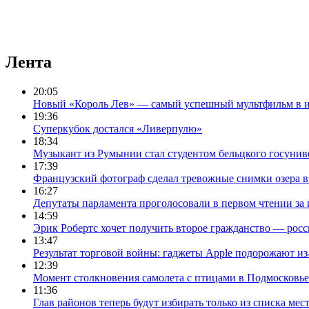
Лента
20:05
Новый «Король Лев» — самый успешный мультфильм в 
19:36
Суперкубок достался «Ливерпулю»
18:34
Музыкант из Румынии стал студентом бельцкого госунив
17:39
Французский фотограф сделал тревожные снимки озера 
16:27
Депутаты парламента проголосовали в первом чтении за 
14:59
Эрик Робертс хочет получить второе гражданство — росс
13:47
Результат торговой войны: гаджеты Apple подорожают из
12:39
Момент столкновения самолета с птицами в Подмосковье
11:36
Глав районов теперь будут избирать только из списка ме