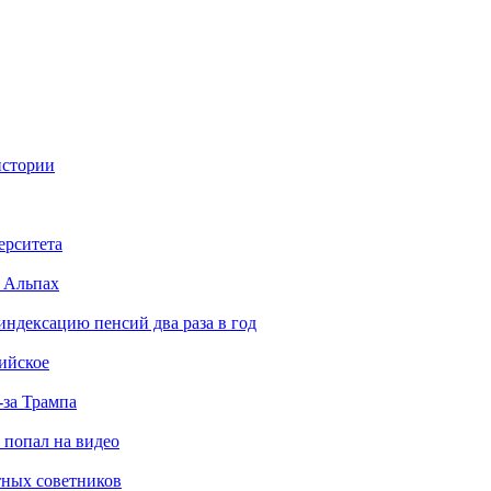
истории
ерситета
в Альпах
индексацию пенсий два раза в год
ийское
-за Трампа
 попал на видео
стных советников