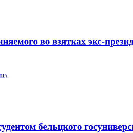
иняемого во взятках экс-прези
 США
удентом бельцкого госуниверс