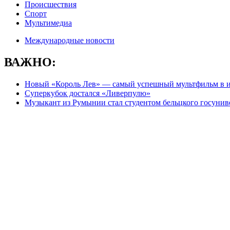
Происшествия
Спорт
Мультимедиа
Международные новости
ВАЖНО:
Новый «Король Лев» — самый успешный мультфильм в 
Суперкубок достался «Ливерпулю»
Музыкант из Румынии стал студентом бельцкого госунив