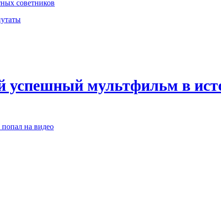
стных советников
путаты
й успешный мультфильм в ист
 попал на видео