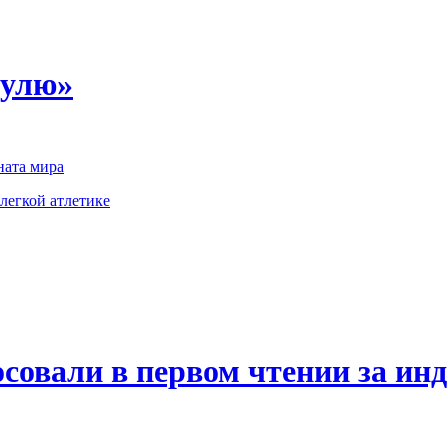
пулю»
ата мира
легкой атлетике
овали в первом чтении за инде