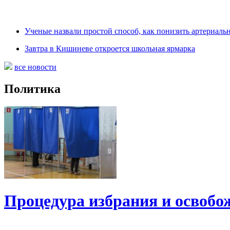
Ученые назвали простой способ, как понизить артериаль
Завтра в Кишиневе откроется школьная ярмарка
все новости
Политика
Процедура избрания и освобо