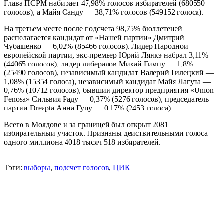
Глава ПСРМ набирает 47,98% голосов избирателей (680550
голосов), а Майя Санду — 38,71% голосов (549152 голоса).
На третьем месте после подсчета 98,75% бюллетеней
располагается кандидат от «Нашей партии» Дмитрий
Чубашенко — 6,02% (85466 голосов). Лидер Народной
европейской партии, экс-премьер Юрий Лянкэ набрал 3,11%
(44065 голосов), лидер либералов Михай Гимпу — 1,8%
(25490 голосов), независимый кандидат Валерий Гилецкий —
1,08% (15354 голоса), независимый кандидат Майя Лагута —
0,76% (10712 голосов), бывший директор предприятия «Union
Fenosa» Сильвия Раду — 0,37% (5276 голосов), председатель
партии Dreapta Анна Гуцу — 0,17% (2453 голоса).
Всего в Молдове и за границей был открыт 2081
избирательный участок. Признаны действительными голоса
одного миллиона 4018 тысяч 518 избирателей.
Тэги:
выборы
,
подсчет голосов
,
ЦИК