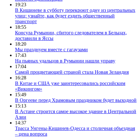
19:23
В Кишиневе в субботу перекроют одну из центральных
улиц: узнайте, как будет ездить общественный
транспорт
18:55
Консула Румынии, сбитого следователем в Бельцах,
доставили в Яссы
18:20
Мы празднуем вместе с гагаузами
17:43
На пьяных удальцов в Румынии нашли управу
17:04
Самой процветающей страной стала Новая Зеландия
16:28
В Китае и США уже заинтересовались российским
«Викингом»
15:49
В Оргееве перед Храмовым праздником будет выходной
15:13
В Астане строится самое высокое здание в Центральной
Азии
14:37
Трасса Унгены-Кишинев-Одесса и столичная объездная
– цена вопроса