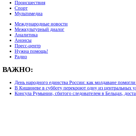
Происшествия
Спорт
Мультимедиа
Международные новости
Межкультурный диалог
Аналитика
Анонсы
Пресс-центр
Нужна помощь!
Радио
ВАЖНО:
День народного единства России: как молдаване помогл
В Кишиневе в субботу перекроют одну из центральных ул
Консула Румынии, сбитого следователем в Бельцах, дост