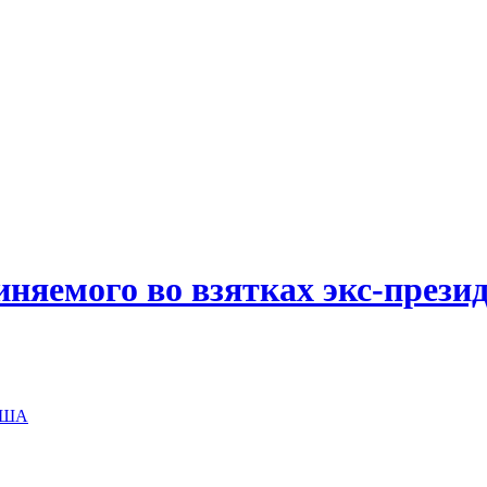
иняемого во взятках экс-прези
 США