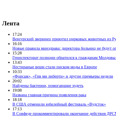
Лента
17:24
Венгерский зверинец приютил цирковых животных из 
16:16
Новые правила минздрава: директора больниц не будут о
15:28
Геннспекторат полиции обратился к гражданам Молдовы 
13:43
Нестираные вещи стали писком моды в Европе
10:33
«Форсаж», «Гив ми либерти» и другие премьеры недели
20:02
Найдены бактерии, помогающие худеть
19:08
Названа главная причина появления рака
18:18
В США отменили юбилейный фестиваль «Вудсток»
17:13
В Совфеде прокомментировали окончание действия ДР