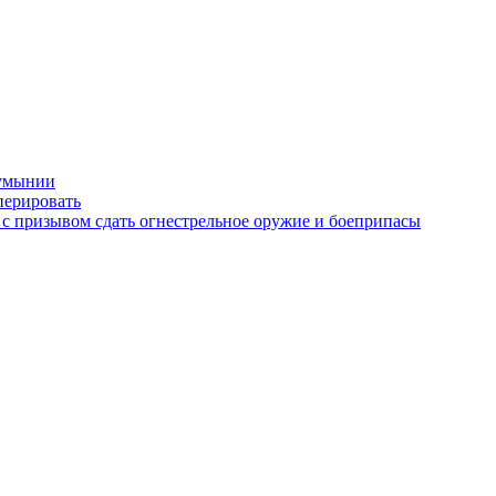
Румынии
перировать
с призывом сдать огнестрельное оружие и боеприпасы