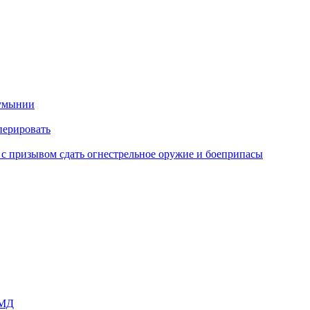
Румынии
перировать
с призывом сдать огнестрельное оружие и боеприпасы
СМД