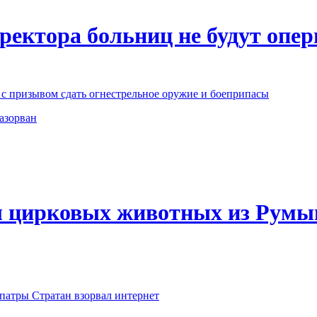
ректора больниц не будут опер
с призывом сдать огнестрельное оружие и боеприпасы
азорван
л цирковых животных из Румы
патры Стратан взорвал интернет