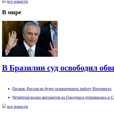
все новости
В мире
В Бразилии суд освободил обв
Песков: Россия не будет ограничивать работу Интернета
Четвёртая волна мигрантов из Гондураса отправилась в
все новости