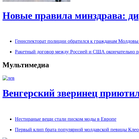
Новые правила минздрава: ди
Геннспекторат полиции обратился к гражданам Молдовы 
Ракетный договор между Россией и США окончательно р
Мультимедиа
Венгерский зверинец приюти
Нестираные вещи стали писком моды в Европе
Первый клип брата популярной молдавской певицы Клео