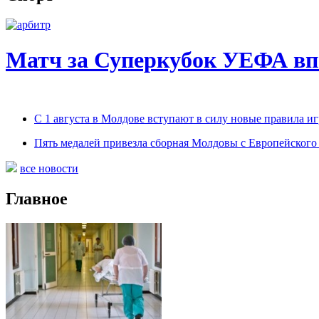
Матч за Суперкубок УЕФА вп
С 1 августа в Молдове вступают в силу новые правила и
Пять медалей привезла сборная Молдовы с Европейског
все новости
Главное