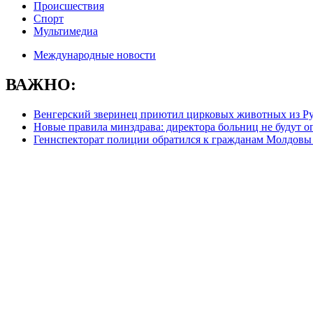
Происшествия
Спорт
Мультимедиа
Международные новости
ВАЖНО:
Венгерский зверинец приютил цирковых животных из 
Новые правила минздрава: директора больниц не будут о
Геннспекторат полиции обратился к гражданам Молдовы 