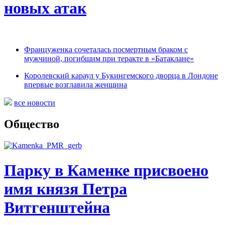
новых атак
Француженка сочеталась посмертным браком с
мужчиной, погибшим при теракте в «Батаклане»
Королевский караул у Букингемского дворца в Лондоне
впервые возглавила женщина
все новости
Общество
Парку в Каменке присвоено
имя князя Петра
Витгенштейна