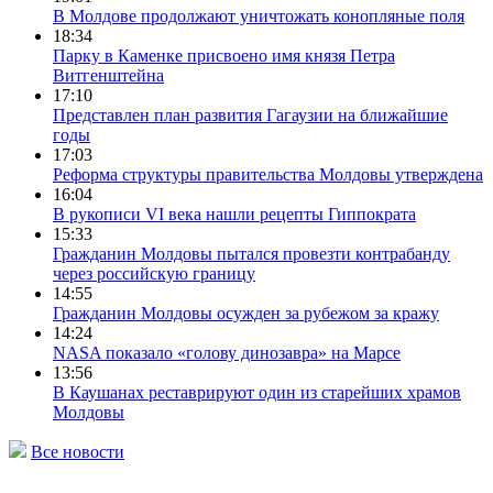
В Молдове продолжают уничтожать конопляные поля
18:34
Парку в Каменке присвоено имя князя Петра
Витгенштейна
17:10
Представлен план развития Гагаузии на ближайшие
годы
17:03
Реформа структуры правительства Молдовы утверждена
16:04
В рукописи VI века нашли рецепты Гиппократа
15:33
Гражданин Молдовы пытался провезти контрабанду
через российскую границу
14:55
Гражданин Молдовы осужден за рубежом за кражу
14:24
NASA показало «голову динозавра» на Марсе
13:56
В Каушанах реставрируют один из старейших храмов
Молдовы
Все новости