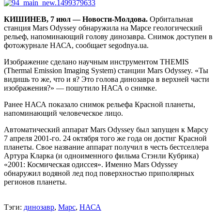
КИШИНЕВ, 7 июл — Новости-Молдова.
Орбитальная
станция Mars Odyssey обнаружила на Марсе геологический
рельеф, напоминающий голову динозавра. Снимок доступен в
фотожурнале НАСА, сообщает segodnya.ua.
Изображение сделано научным инструментом THEMIS
(Thermal Emission Imaging System) станции Mars Odyssey. «Ты
видишь то же, что и я? Это голова динозавра в верхней части
изображения?» — пошутило НАСА о снимке.
Ранее НАСА показало снимок рельефа Красной планеты,
напоминающий человеческое лицо.
Автоматический аппарат Mars Odyssey был запущен к Марсу
7 апреля 2001-го. 24 октября того же года он достиг Красной
планеты. Свое название аппарат получил в честь бестселлера
Артура Кларка (и одноименного фильма Стэнли Кубрика)
«2001: Космическая одиссея». Именно Mars Odyssey
обнаружил водяной лед под поверхностью приполярных
регионов планеты.
Тэги:
динозавр
,
Марс
,
НАСА