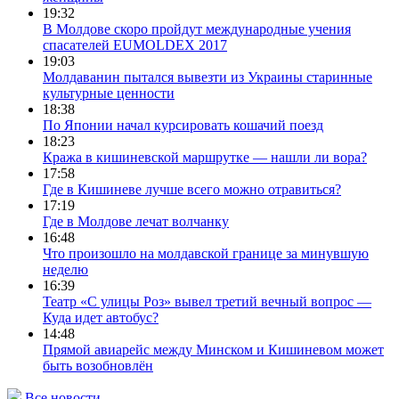
19:32
В Молдове скоро пройдут международные учения
спасателей EUMOLDEX 2017
19:03
Молдаванин пытался вывезти из Украины старинные
культурные ценности
18:38
По Японии начал курсировать кошачий поезд
18:23
Кража в кишиневской маршрутке — нашли ли вора?
17:58
Где в Кишиневе лучше всего можно отравиться?
17:19
Где в Молдове лечат волчанку
16:48
Что произошло на молдавской границе за минувшую
неделю
16:39
Театр «С улицы Роз» вывел третий вечный вопрос —
Куда идет автобус?
14:48
Прямой авиарейс между Минском и Кишиневом может
быть возобновлён
Все новости