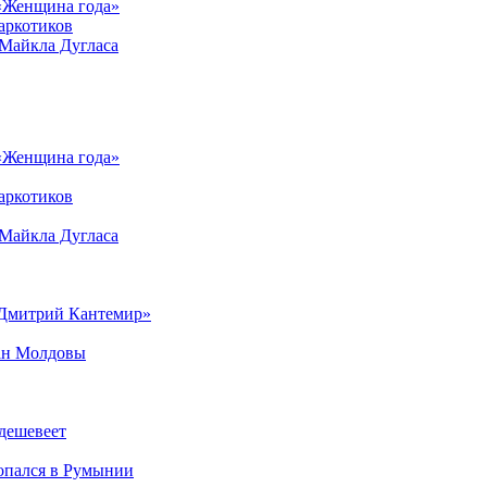
 «Женщина года»
аркотиков
 Майкла Дугласа
 «Женщина года»
аркотиков
 Майкла Дугласа
 «Дмитрий Кантемир»
ан Молдовы
 дешевеет
опался в Румынии