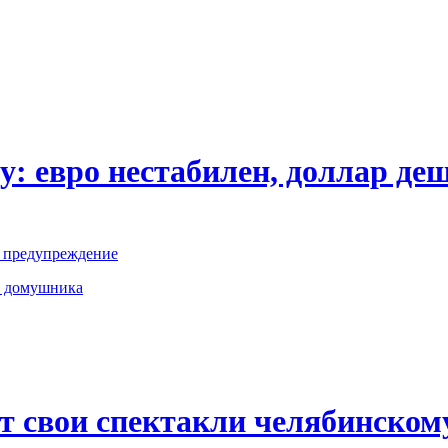
у: евро нестабилен, доллар де
е предупреждение
о домушника
т свои спектакли челябинском