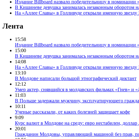
Издание Billboard назвало победительницу в номинации
В Кишиневе девушка занималась незаконным оборотом н
На «Аллее Славы» в Голливуде открыли именную звезду
Лента
15:58
Издание Billboard назвало победительницу в номинации
15:00
В Кишиневе девушка занималась незаконным оборотом н
14:08
На «Аллее Славы» в Голливуде открыли именную звезду
13:10
В Молдове написали большой этнографический диктант
12:12
Умер актер, снявшийся в молдавских фильмах «Гнев» и
11:03
В Польше задержали мужчину, эксплуатирующего гражд
10:11
Ученые рассказали, от каких болезней защищает кофе
9:09
Курс валют в Молдове на среду: евро нестабилен, доллар
20:01
Гражданин Молдовы, управляющий машиной без прав, п