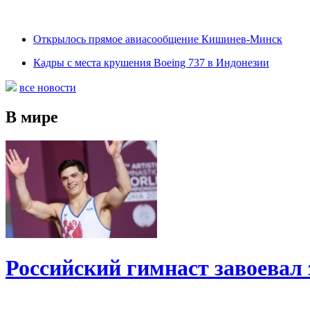
Открылось прямое авиасообщение Кишинев-Минск
Кадры с места крушения Boeing 737 в Индонезии
все новости
В мире
Российский гимнаст завоевал