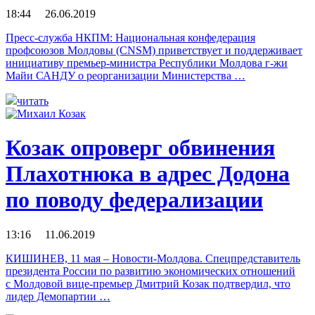
18:44 26.06.2019
Пресс-служба НКПМ: Национальная конфедерация
профсоюзов Молдовы (CNSM) приветствует и поддерживает
инициативу премьер-министра Республики Молдова г-жи
Майи САНДУ о реорганизации Министерства …
читать
Козак опроверг обвинения
Плахотнюка в адрес Додона
по поводу федерализации
13:16 11.06.2019
КИШИНЕВ, 11 мая – Новости-Молдова. Спецпредставитель
президента России по развитию экономических отношений
с Молдовой вице-премьер Дмитрий Козак подтвердил, что
лидер Демопартии …