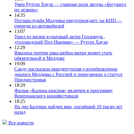
Умер Рутгер Хауэр — главные роли звезды «Бегущего
по лезвию»
14:35
Погранслужба Молдовы предупреждает: на КПП —
очереди из автомобилей
13:07
Ушел из жизни культовый актер Голливуда ,
«голландский Пол Ньюман» — Рутгер Хауэр
12:29
Вакцина против рака шейки матки может стать
обязательной в Молдове
19:09
Санду рассказала евродепутатам о возобновлении
диалога Молдовы с Россией и переговорах о статусе
Приднестровья
18:29
Фильм «Калина красная» включен в программу
Венецианского кинофестиваля
18:25
На дне Балтики найден мир, погибший 10 тысяч лет
назад
Все новости