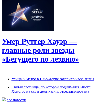
Умер Рутгер Хауэр —
главные роли звезды
«Бегущего по лезвию»
Улицы и метро в Нью-Йорке затопило из-за ливня
Святая лестница, по которой поднимался Иисус
Христос на суд в день казни, отреставрирована
все новости