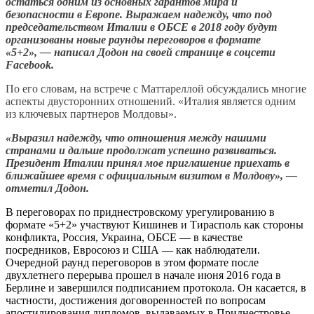
остаться одним из основных гарантов мира и
безопасности в Европе. Выражаем надежду, что под
председательством Италии в ОБСЕ в 2018 году будут
организованы новые раунды переговоров в формате
«5+2», — написал Додон на своей странице в соцсети
Facebook.
По его словам, на встрече с Маттареллой обсуждались многие
аспекты двусторонних отношений. «Италия является одним
из ключевых партнеров Молдовы».
«Выразил надежду, что отношения между нашими
странами и дальше продолжат успешно развиваться.
Президент Италии принял мое приглашение приехать в
ближайшее время с официальным визитом в Молдову», —
отметил Додон.
В переговорах по приднестровскому урегулированию в
формате «5+2» участвуют Кишинев и Тирасполь как стороны
конфликта, Россия, Украина, ОБСЕ — в качестве
посредников, Евросоюз и США — как наблюдатели.
Очередной раунд переговоров в этом формате после
двухлетнего перерыва прошел в начале июня 2016 года в
Берлине и завершился подписанием протокола. Он касается, в
частности, достижения договоренностей по вопросам
апостилирования дипломов, выдаваемых в Приднестровье,