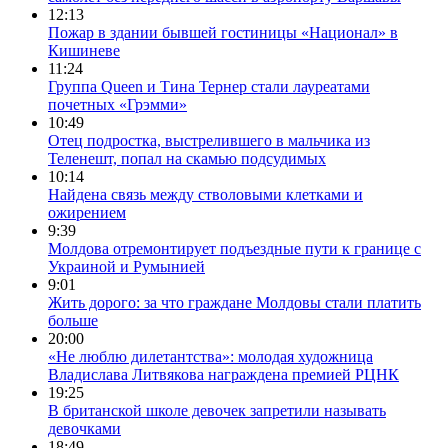
12:13
Пожар в здании бывшей гостиницы «Национал» в
Кишиневе
11:24
Группа Queen и Тина Тернер стали лауреатами
почетных «Грэмми»
10:49
Отец подростка, выстрелившего в мальчика из
Теленешт, попал на скамью подсудимых
10:14
Найдена связь между стволовыми клетками и
ожирением
9:39
Молдова отремонтирует подъездные пути к границе с
Украиной и Румынией
9:01
Жить дорого: за что граждане Молдовы стали платить
больше
20:00
«Не люблю дилетантства»: молодая художница
Владислава Литвякова награждена премией РЦНК
19:25
В британской школе девочек запретили называть
девочками
18:49