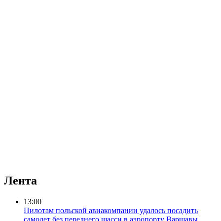
Лента
13:00
Пилотам польской авиакомпании удалось посадить
самолет без переднего шасси в аэропорту Варшавы