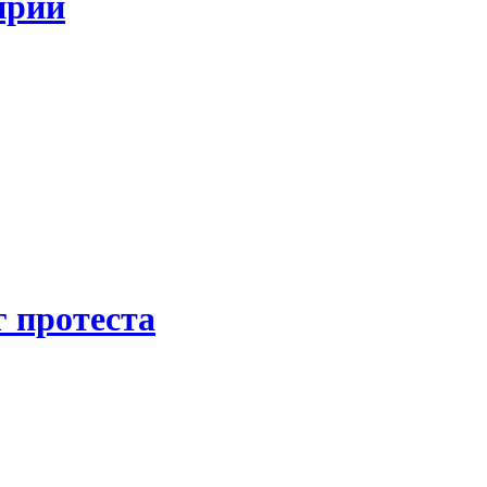
ирии
 протеста