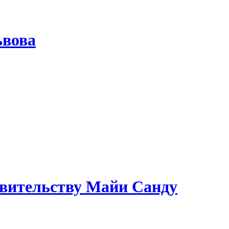
ьвова
авительству Майи Санду