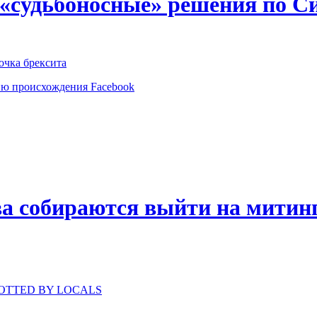
 «судьбоносные» решения по С
очка брексита
ию происхождения Facebook
а собираются выйти на митинг
 SPOTTED BY LOCALS