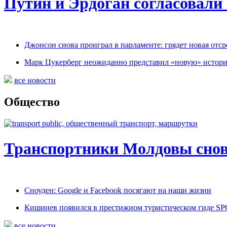
Путин и Эрдоган согласовали
Джонсон снова проиграл в парламенте: грядет новая отср
Марк Цукерберг неожиданно представил «новую» истор
все новости
Общество
Транспортники Молдовы снов
Сноуден: Google и Facebook посягают на наши жизни
Кишинев появился в престижном туристическом гиде
все новости