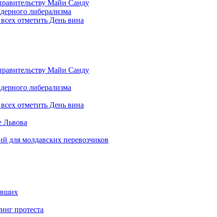
правительству Майи Санду
ндерного либерализма
всех отметить День вина
правительству Майи Санду
ндерного либерализма
всех отметить День вина
е Львова
ий для молдавских перевозчиков
авших
инг протеста