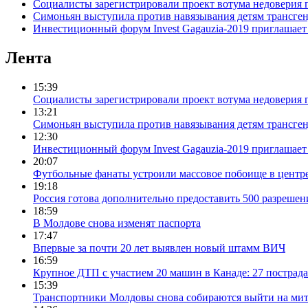
Социалисты зарегистрировали проект вотума недоверия 
Симоньян выступила против навязывания детям трансге
Инвестиционный форум Invest Gagauzia-2019 приглашает 
Лента
15:39
Социалисты зарегистрировали проект вотума недоверия 
13:21
Симоньян выступила против навязывания детям трансге
12:30
Инвестиционный форум Invest Gagauzia-2019 приглашает 
20:07
Футбольные фанаты устроили массовое побоище в центр
19:18
Россия готова дополнительно предоставить 500 разрешен
18:59
В Молдове снова изменят паспорта
17:47
Впервые за почти 20 лет выявлен новый штамм ВИЧ
16:59
Крупное ДТП с участием 20 машин в Канаде: 27 пострад
15:39
Транспортники Молдовы снова собираются выйти на мит