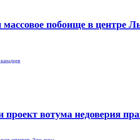
массовое побоище в центре Л
 канадцев
 проект вотума недоверия пр
всех отметить День вина