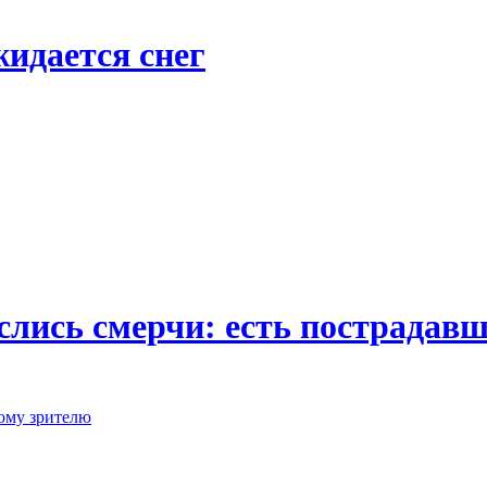
жидается снег
слись смерчи: есть пострадав
кому зрителю