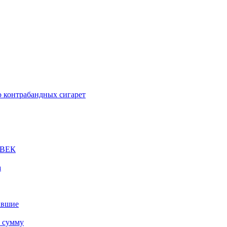
 контрабандных сигарет
ОВЕК
а
авшие
ю сумму