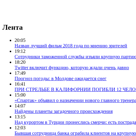
Лента
20:05
Назван лучший фильм 2018 года по мнению зрителей
19:12
Сотрудники таможенной службы изъяли крупную партию
18:20
Twitter включит функцию, которую ждали очень давно
17:49
Прогноз погоды: в Молдове ожидается снег
16:41
ПРИ СТРЕЛЬБЕ В КАЛИФОРНИИ ПОГИБЛИ 12 ЧЕЛ
15:00
«Спартак» объявил о назначении нового главного тренер
14:07
Найдены планеты загадочного происхождения
13:15
Над курортом в Турции пронеслись смерчи: есть пострад
12:03
Бывшая сотрудница банка ограбила клиентов на крупну