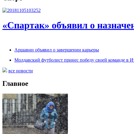
«Спартак» объявил о назначен
Аршавин объявил о завершении карьеры
Молдавский футболист принес победу своей команде в И
все новости
Главное