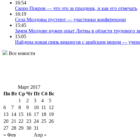
16:54
Скоро Покров — что это за праздник, и как его отмечать
16:19
Села Молдовы пустеют — участники конференции
15:45
Зачем Молдове нужен опыт Литвы в области трудового за
15:05
Найдена новая связь викингов с арабским миром — учен
Все новости
Март 2017
Пн
Вт
Ср
Чт
Пт
Сб
Вс
1
2
3
4
5
6
7
8
9
10
11
12
13
14
15
16
17
18
19
20
21
22
23
24
25
26
27
28
29
30
31
« Фев
Апр »