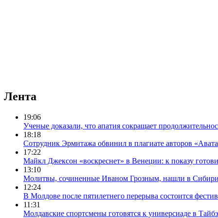
Лента
19:06
Ученые доказали, что апатия сокращает продолжительно
18:18
Сотрудник Эрмитажа обвинил в плагиате авторов «Авата
17:22
Майкл Джексон «воскреснет» в Венеции: к показу готов
13:10
Молитвы, сочиненные Иваном Грозным, нашли в Сибир
12:24
В Молдове после пятилетнего перерыва состоится фестив
11:31
Молдавские спортсмены готовятся к универсиаде в Тайб