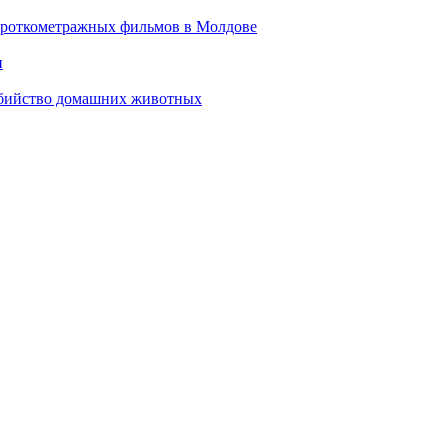
ороткометражных фильмов в Молдове
и
 убийство домашних животных