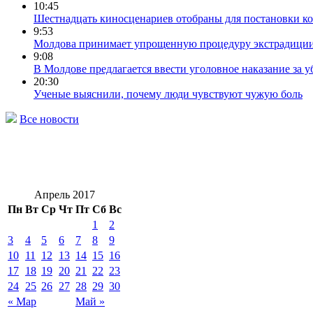
10:45
Шестнадцать киносценариев отобраны для постановки к
9:53
Молдова принимает упрощенную процедуру экстрадици
9:08
В Молдове предлагается ввести уголовное наказание за
20:30
Ученые выяснили, почему люди чувствуют чужую боль
Все новости
Апрель 2017
Пн
Вт
Ср
Чт
Пт
Сб
Вс
1
2
3
4
5
6
7
8
9
10
11
12
13
14
15
16
17
18
19
20
21
22
23
24
25
26
27
28
29
30
« Мар
Май »