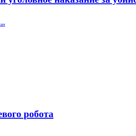
дан
евого робота