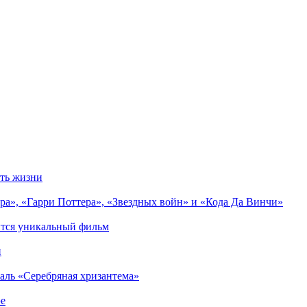
сть жизни
ра», «Гарри Поттера», «Звездных войн» и «Кода Да Винчи»
ится уникальный фильм
и
аль «Серебряная хризантема»
эе