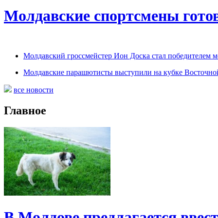
Молдавские спортсмены готов
Молдавский гроссмейстер Ион Доска стал победителем 
Молдавские парашютисты выступили на кубке Восточно
все новости
Главное
В Молдове предлагается ввес