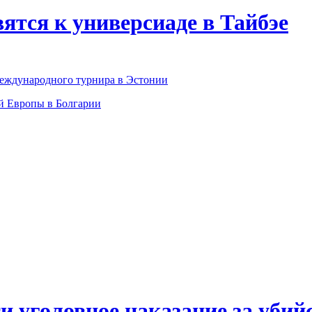
ятся к универсиаде в Тайбэе
международного турнира в Эстонии
й Европы в Болгарии
ти уголовное наказание за уб