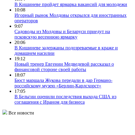
В Кишиневе пройдет ярмарка вакансий для молодежи
10:08
Игорный рынок Молдовы открылся для иностранных
операторов
9:07
Садоводы из Молдовы и Беларуси приедут на
псковскую весеннюю ярмарку
20:06
В Кишиневе задержаны подозреваемые в краже и
домашнем насилии
19:12
Новый тренер Евгении Медведевой рассказал о
финансовой стороне своей работы
18:07
Бюст маршала Жукова передали в дар Германо-
российскому музею «Берлин-Карлсхорст»
17:05
В Бельгии оценили последствия выхода США из
соглашения с Ираном для бизнеса
Все новости