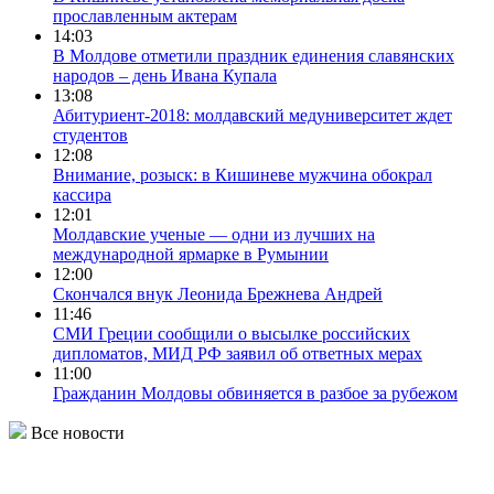
прославленным актерам
14:03
В Молдове отметили праздник единения славянских
народов – день Ивана Купала
13:08
Абитуриент-2018: молдавский медуниверситет ждет
студентов
12:08
Внимание, розыск: в Кишиневе мужчина обокрал
кассира
12:01
Молдавские ученые — одни из лучших на
международной ярмарке в Румынии
12:00
Скончался внук Леонида Брежнева Андрей
11:46
СМИ Греции сообщили о высылке российских
дипломатов, МИД РФ заявил об ответных мерах
11:00
Гражданин Молдовы обвиняется в разбое за рубежом
Все новости