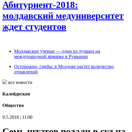
Абитуриент-2018:
молдавский медуниверситет
ждет студентов
Молдавские ученые — одни из лучших на
международной ярмарке в Румынии
Осторожно, грибы: в Молдове растет количество
отравлений
все новости
Калейдоскоп
Общество
9.5.2018 | 11:00
Семь штатов подали в суд на