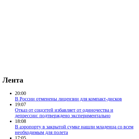
Лента
20:00
В России отменены лицензии для ком­пакт-дис­ков
19:07
Отказ от соцсетей избавляет от одиночества и
депрессии: подтверждено экспериментально
18:08
В аэропорту в закрытой сумке нашли младенца со всем
необходимым для полета
17:05