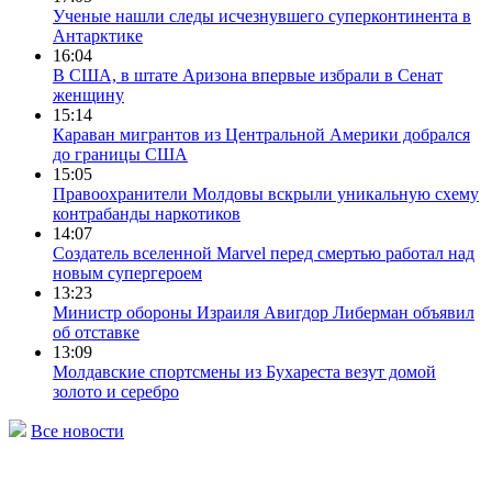
Ученые нашли следы исчезнувшего суперконтинента в
Антарктике
16:04
В США, в штате Аризона впервые избрали в Сенат
женщину
15:14
Караван мигрантов из Центральной Америки добрался
до границы США
15:05
Правоохранители Молдовы вскрыли уникальную схему
контрабанды наркотиков
14:07
Создатель вселенной Marvel перед смертью работал над
новым супергероем
13:23
Министр обороны Израиля Авигдор Либерман объявил
об отставке
13:09
Молдавские спортсмены из Бухареста везут домой
золото и серебро
Все новости