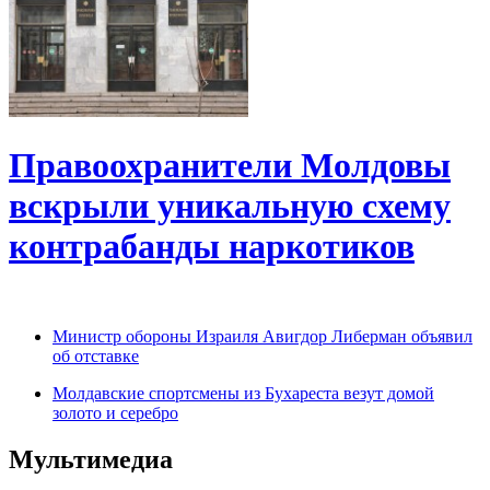
Правоохранители Молдовы
вскрыли уникальную схему
контрабанды наркотиков
Министр обороны Израиля Авигдор Либерман объявил
об отставке
Молдавские спортсмены из Бухареста везут домой
золото и серебро
Мультимедиа