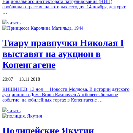
Национального инспектората патрулирования (НИП)
сообщила о трассах, на которых сегодня, 14 ноября, дежурят
…
читать
Тиару правнучки Николая I
выставят на аукцион в
Копенгагене
20:07 13.11.2018
КИШИНЕВ, 13 ноя — Новости-Молдова. В истории датского
аукционного Дома Bruun Rasmussen Auctioneers большое
событие: на юбилейных торгах в Копенгагене …
читать
Полицейские Якутии