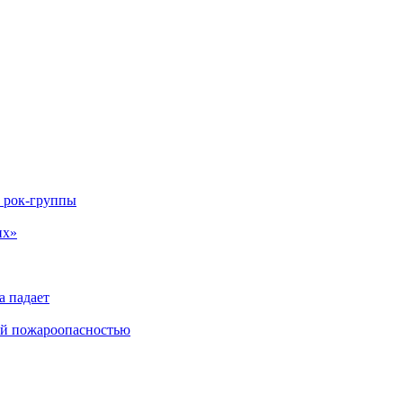
 рок-группы
их»
а падает
ой пожароопасностью