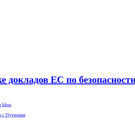
е докладов ЕС по безопасности
н Ына
па с Путиным