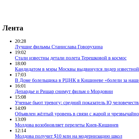
Лента
20:28
Лучшие фильмы Станислава Говорухина
19:02
Стали известны детали полета Терешковой в космос
18:00
Кандидатом в мэры Москвы выдвинулся лидер известной
17:03
В Доме болельщика в РЦНК в Кишиневе «болели за наш
16:01
Депардье и Ришар снимут фильм о Мордовии
15:08
Ученые бьют тревогу: средний показатель IQ человечеств
14:09
Объявлен жёлтый уровень в связи с жарой и чрезвычайн
13:09
Молдова возобновляет перелеты Киев-Кишинев
12:14
Молдова получит $10 млн на модернизацию школ