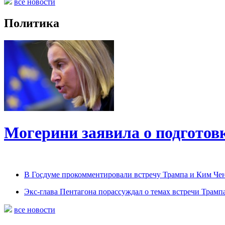
все новости
Политика
Могерини заявила о подготовк
В Госдуме прокомментировали встречу Трампа и Ким Че
Экс-глава Пентагона порассуждал о темах встречи Трам
все новости