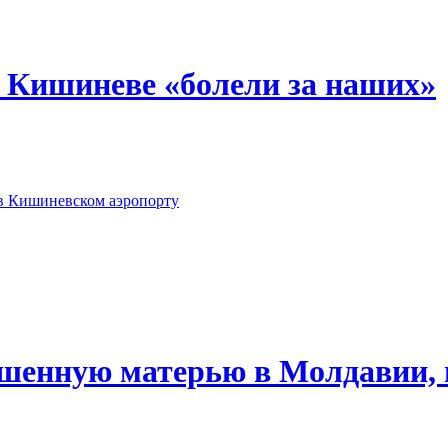
 Кишиневе «болели за наших»
 в Кишиневском аэропорту
шенную матерью в Молдавии, 