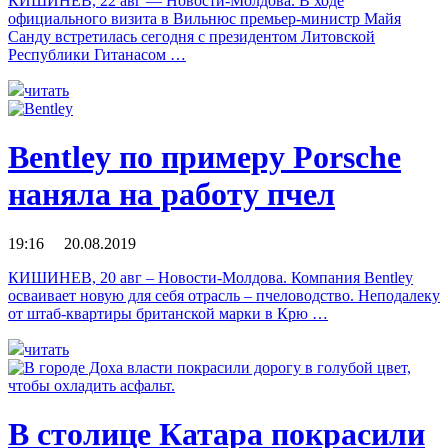
КИШИНЕВ, 22 авг — Новости-Молдова. В ходе
официального визита в Вильнюс премьер-министр Майя
Санду встретилась сегодня с президентом Литовской
Республики Гитанасом …
читать
Bentley по примеру Porsche
наняла на работу пчел
19:16 20.08.2019
КИШИНЕВ, 20 авг – Новости-Молдова. Компания Bentley
осваивает новую для себя отрасль – пчеловодство. Неподалеку
от штаб-квартиры британской марки в Крю …
читать
В столице Катара покрасили