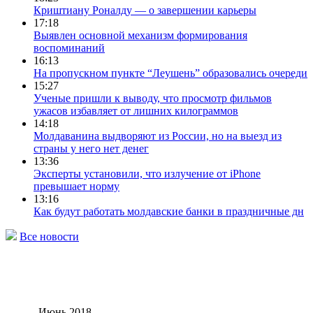
Криштиану Роналду — о завершении карьеры
17:18
Выявлен основной механизм формирования
воспоминаний
16:13
На пропускном пункте “Леушень” образовались очереди
15:27
Ученые пришли к выводу, что просмотр фильмов
ужасов избавляет от лишних килограммов
14:18
Молдаванина выдворяют из России, но на выезд из
страны у него нет денег
13:36
Эксперты установили, что излучение от iPhone
превышает норму
13:16
Как будут работать молдавские банки в праздничные дн
Все новости
Июнь 2018