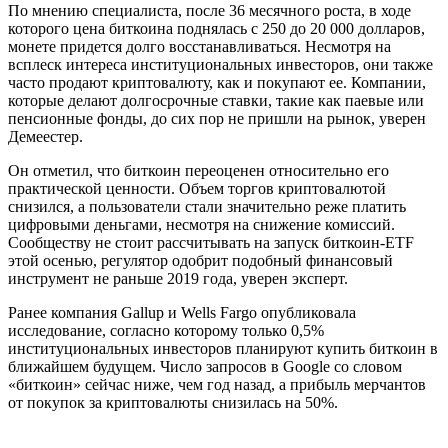
По мнению специалиста, после 36 месячного роста, в ходе
которого цена биткоина поднялась с 250 до 20 000 долларов,
монете придется долго восстанавливаться. Несмотря на
всплеск интереса институциональных инвесторов, они также
часто продают криптовалюту, как и покупают ее. Компании,
которые делают долгосрочные ставки, такие как паевые или
пенсионные фонды, до сих пор не пришли на рынок, уверен
Демеестер.
Он отметил, что биткоин переоценен относительно его
практической ценности. Объем торгов криптовалютой
снизился, а пользователи стали значительно реже платить
цифровыми деньгами, несмотря на снижение комиссий.
Сообществу не стоит рассчитывать на запуск биткоин-ETF
этой осенью, регулятор одобрит подобный финансовый
инструмент не раньше 2019 года, уверен эксперт.
Ранее компания Gallup и Wells Fargo опубликовала
исследование, согласно которому только 0,5%
институциональных инвесторов планируют купить биткоин в
ближайшем будущем. Число запросов в Google со словом
«биткоин» сейчас ниже, чем год назад, а прибыль мерчантов
от покупок за криптовалюты снизилась на 50%.