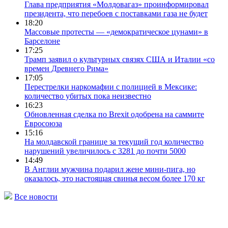
Глава предприятия «Молдовагаз» проинформировал
президента, что перебоев с поставками газа не будет
18:20
Массовые протесты — «демократическое цунами» в
Барселоне
17:25
Трамп заявил о культурных связях США и Италии «со
времен Древнего Рима»
17:05
Перестрелки наркомафии с полицией в Мексике:
количество убитых пока неизвестно
16:23
Обновленная сделка по Brexit одобрена на саммите
Евросоюза
15:16
На молдавской границе за текущий год количество
нарушений увеличилось с 3281 до почти 5000
14:49
В Англии мужчина подарил жене мини-пига, но
оказалось, это настоящая свинья весом более 170 кг
Все новости