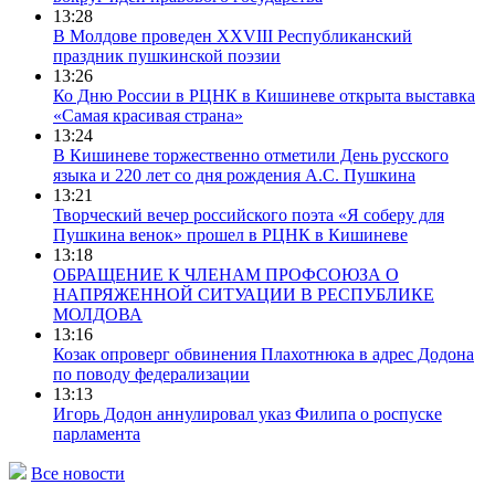
13:28
В Молдове проведен XXVIII Республиканский
праздник пушкинской поэзии
13:26
Ко Дню России в РЦНК в Кишиневе открыта выставка
«Самая красивая страна»
13:24
В Кишиневе торжественно отметили День русского
языка и 220 лет со дня рождения А.С. Пушкина
13:21
Творческий вечер российского поэта «Я соберу для
Пушкина венок» прошел в РЦНК в Кишиневе
13:18
ОБРАЩЕНИЕ К ЧЛЕНАМ ПРОФСОЮЗА О
НАПРЯЖЕННОЙ СИТУАЦИИ В РЕСПУБЛИКЕ
МОЛДОВА
13:16
Козак опроверг обвинения Плахотнюка в адрес Додона
по поводу федерализации
13:13
Игорь Додон аннулировал указ Филипа о роспуске
парламента
Все новости