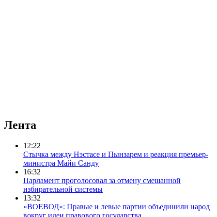
Лента
12:22
Cтычка между Нэстасе и Пынзарем и реакция премьер-
министра Майи Санду
16:32
Парламент проголосовал за отмену смешанной
избирательной системы
13:32
«ВОЕВОД»: Правые и левые партии объединили народ
вокруг идеи правового государства