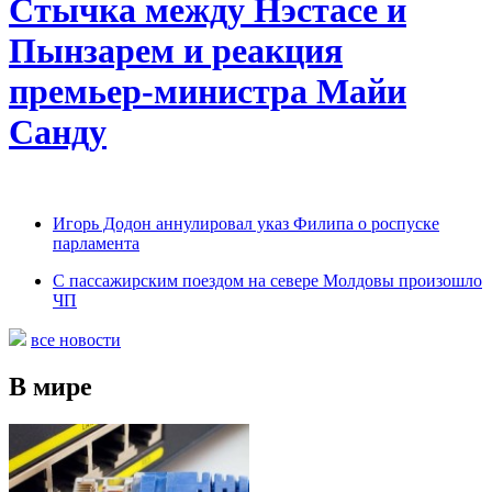
Cтычка между Нэстасе и
Пынзарем и реакция
премьер-министра Майи
Санду
Игорь Додон аннулировал указ Филипа о роспуске
парламента
С пассажирским поездом на севере Молдовы произошло
ЧП
все новости
В мире