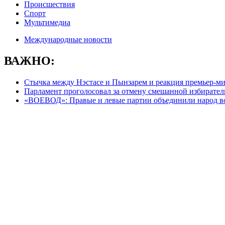
Происшествия
Спорт
Мультимедиа
Международные новости
ВАЖНО:
Cтычка между Нэстасе и Пынзарем и реакция премьер-м
Парламент проголосовал за отмену смешанной избирате
«ВОЕВОД»: Правые и левые партии объединили народ во