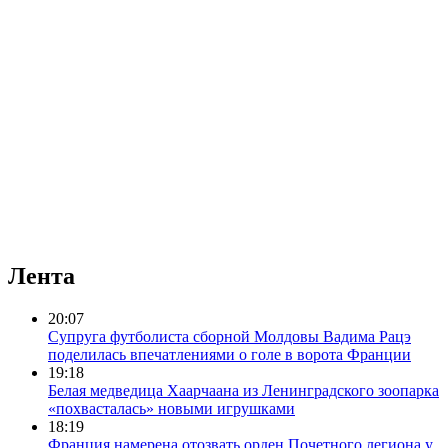
Лента
20:07
Супруга футболиста сборной Молдовы Вадима Рацэ
поделилась впечатлениями о голе в ворота Франции
19:18
Белая медведица Хаарчаана из Ленинградского зоопарка
«похвасталась» новыми игрушками
18:19
Франция намерена отозвать орден Почетного легиона у