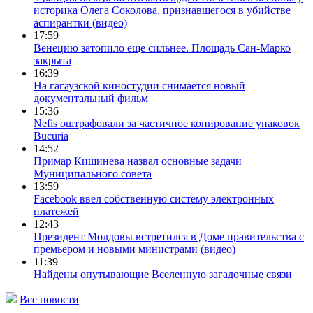
историка Олега Соколова, признавшегося в убийстве
аспирантки (видео)
17:59
Венецию затопило еще сильнее. Площадь Сан-Марко
закрыта
16:39
На гагаузской киностудии снимается новый
документальный фильм
15:36
Nefis оштрафовали за частичное копирование упаковок
Bucuria
14:52
Примар Кишинева назвал основные задачи
Муниципального совета
13:59
Facebook ввел собственную систему электронных
платежей
12:43
Президент Молдовы встретился в Доме правительства с
премьером и новыми министрами (видео)
11:39
Найдены опутывающие Вселенную загадочные связи
Все новости