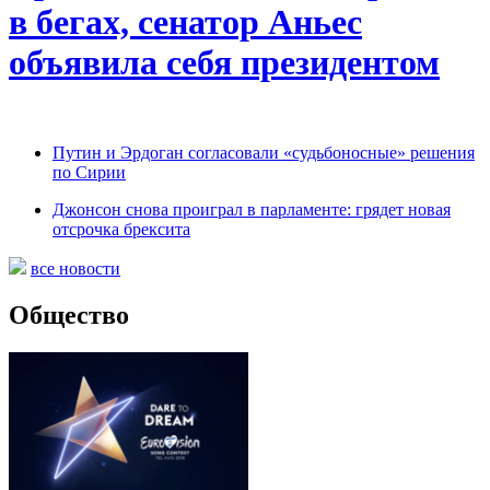
в бегах, сенатор Аньес
объявила себя президентом
Путин и Эрдоган согласовали «судьбоносные» решения
по Сирии
Джонсон снова проиграл в парламенте: грядет новая
отсрочка брексита
все новости
Общество