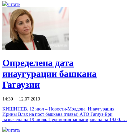
читать
Определена дата
инаугурации башкана
Гагаузии
14:30 12.07.2019
КИШИНЕВ, 12 июл – Новости-Молдова. Инаугурация
Ирины Влах на пост башкана (главы) АТО Гагауз-Ери
назначена на 19 июля. Церемония запланирована на 19.00. …
читать