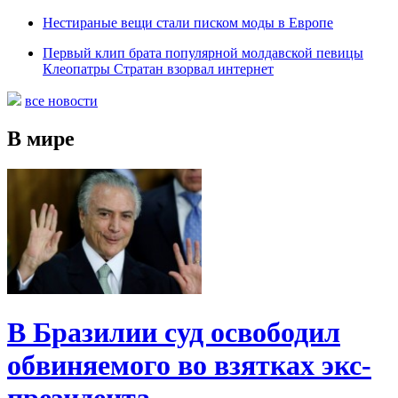
Нестираные вещи стали писком моды в Европе
Первый клип брата популярной молдавской певицы
Клеопатры Стратан взорвал интернет
все новости
В мире
В Бразилии суд освободил
обвиняемого во взятках экс-
президента