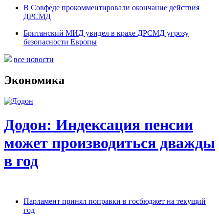
В Совфеде прокомментировали окончание действия
ДРСМД
Британский МИД увидел в крахе ДРСМД угрозу
безопасности Европы
все новости
Экономика
Додон: Индексация пенсии
может производиться дважды
в год
Парламент принял поправки в госбюджет на текущий
год