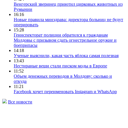
Венгерский зверинец приютил цирковых животных из
Румынии
16:16
Новые правила минздрава: директора больниц не будут
оперировать
15:28
Геннспекторат полиции обратился к гражданам
Молдовы с призывом сдать огнестрельное оружие и
боеприпасы
14:18
Ученые выяснили, какая часть яблока самая полезная
13:43
Нестираные вещи стали писком моды в Европе
11:52
Объем денежных переводов в Молдову: сколько и
откуда
11:21
Facebook хочет переименовать Instagram и WhatsApp
Все новости