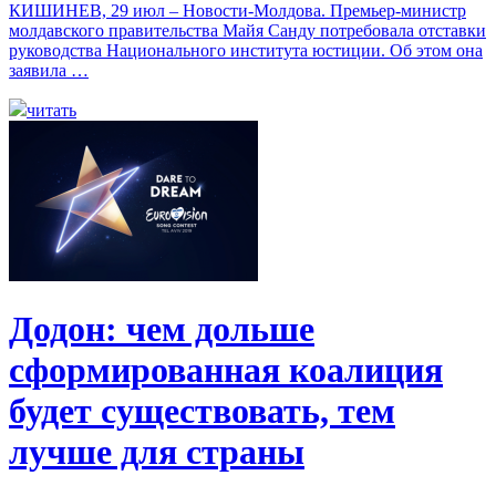
КИШИНЕВ, 29 июл – Новости-Молдова. Премьер-министр
молдавского правительства Майя Санду потребовала отставки
руководства Национального института юстиции. Об этом она
заявила …
читать
Додон: чем дольше
сформированная коалиция
будет существовать, тем
лучше для страны