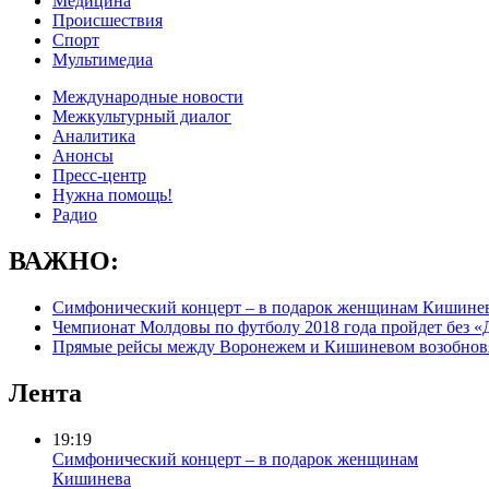
Медицина
Происшествия
Спорт
Мультимедиа
Международные новости
Межкультурный диалог
Аналитика
Анонсы
Пресс-центр
Нужна помощь!
Радио
ВАЖНО:
Симфонический концерт – в подарок женщинам Кишине
Чемпионат Молдовы по футболу 2018 года пройдет без «
Прямые рейсы между Воронежем и Кишиневом возобнов
Лента
19:19
Симфонический концерт – в подарок женщинам
Кишинева