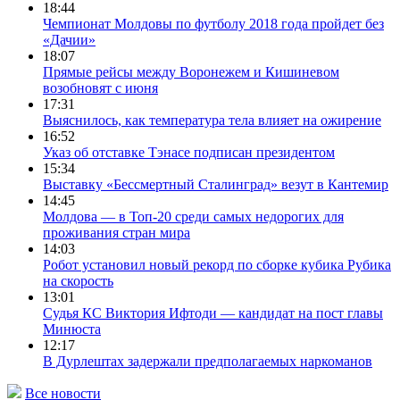
18:44
Чемпионат Молдовы по футболу 2018 года пройдет без
«Дачии»
18:07
Прямые рейсы между Воронежем и Кишиневом
возобновят с июня
17:31
Выяснилось, как температура тела влияет на ожирение
16:52
Указ об отставке Тэнасе подписан президентом
15:34
Выставку «Бессмертный Сталинград» везут в Кантемир
14:45
Молдова — в Топ-20 среди самых недорогих для
проживания стран мира
14:03
Робот установил новый рекорд по сборке кубика Рубика
на скорость
13:01
Судья КС Виктория Ифтоди — кандидат на пост главы
Минюста
12:17
В Дурлештах задержали предполагаемых наркоманов
Все новости