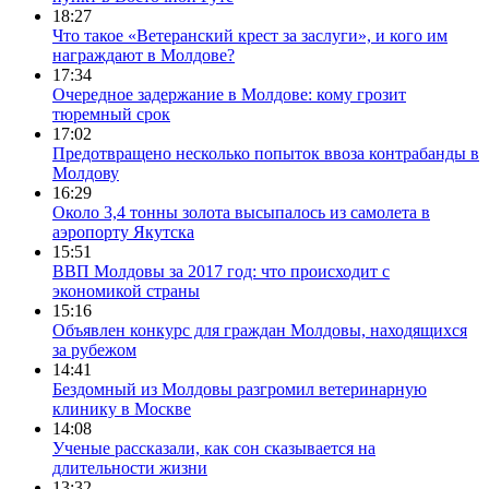
18:27
Что такое «Ветеранский крест за заслуги», и кого им
награждают в Молдове?
17:34
Очередное задержание в Молдове: кому грозит
тюремный срок
17:02
Предотвращенo несколько попыток ввоза контрабанды в
Молдову
16:29
Около 3,4 тонны золота высыпалось из самолета в
аэропорту Якутска
15:51
ВВП Молдовы за 2017 год: что происходит с
экономикой страны
15:16
Объявлен конкурс для граждан Молдовы, находящихся
за рубежом
14:41
Бездомный из Молдовы разгромил ветеринарную
клинику в Москве
14:08
Ученые рассказали, как сон сказывается на
длительности жизни
13:32