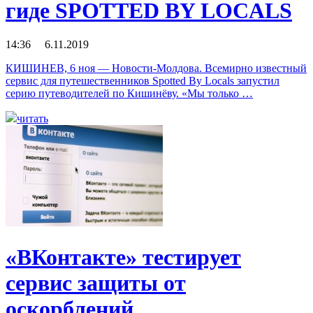
гиде SPOTTED BY LOCALS
14:36 6.11.2019
КИШИНЕВ, 6 ноя — Новости-Молдова. Всемирно известный
сервис для путешественников Spotted By Locals запустил
серию путеводителей по Кишинёву. «Мы только …
читать
«ВКонтакте» тестирует
сервис защиты от
оскорблений