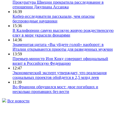
Прокуратура Швеции прекратила расследование в
отношении Джулиана Ассанжа
16:39
Кибер-исследователи рассказали, чем опасны
беспроводные наушники
15:36
В Калифорнии самую высокую живую рождественскую
елку в мире украсили фонарями
14:36
Знаменитая цитата «Вы уйдете голой» наоборот: в
Италии открываются приюты для разведенных мужчин
13:59
Премьер-министр Ион Кику совершит официальный
визит в Российскую Федерацию
12:47
Экономический эксперт утверждает, что реализация
социальных проектов обойдется в 2,5 млрд леев
11:39
Во Франции обрушился мост: двое погибших и
несколько пропавших без вести
Все новости