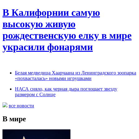
В Калифорнии самую
высокую живую
рождественскую елку в мире
украсили фонарями
Белая медведица Хаарчаана из Ленинградского зоопарка
«похвасталась» новыми игрушками
НАСА сняло, как черная дыра поглощает звезду
размером с Солнце
все новости
В мире