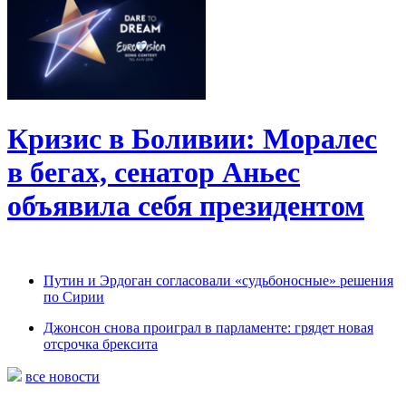
Кризис в Боливии: Моралес
в бегах, сенатор Аньес
объявила себя президентом
Путин и Эрдоган согласовали «судьбоносные» решения
по Сирии
Джонсон снова проиграл в парламенте: грядет новая
отсрочка брексита
все новости