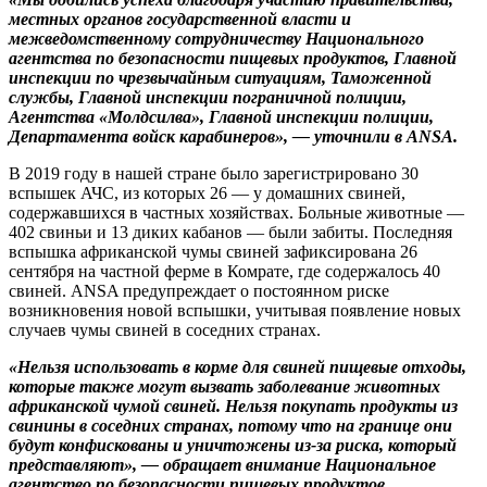
местных органов государственной власти и
межведомственному сотрудничеству Национального
агентства по безопасности пищевых продуктов, Главной
инспекции по чрезвычайным ситуациям, Таможенной
службы, Главной инспекции пограничной полиции,
Агентства «Молдсилва», Главной инспекции полиции,
Департамента войск карабинеров», — уточнили в ANSA.
В 2019 году в нашей стране было зарегистрировано 30
вспышек АЧС, из которых 26 — у домашних свиней,
содержавшихся в частных хозяйствах. Больные животные —
402 свиньи и 13 диких кабанов — были забиты. Последняя
вспышка африканской чумы свиней зафиксирована 26
сентября на частной ферме в Комрате, где содержалось 40
свиней. ANSA предупреждает о постоянном риске
возникновения новой вспышки, учитывая появление новых
случаев чумы свиней в соседних странах.
«Нельзя использовать в корме для свиней пищевые отходы,
которые также могут вызвать заболевание животных
африканской чумой свиней. Нельзя покупать продукты из
свинины в соседних странах, потому что на границе они
будут конфискованы и уничтожены из-за риска, который
представляют», — обращает внимание Национальное
агентство по безопасности пищевых продуктов.